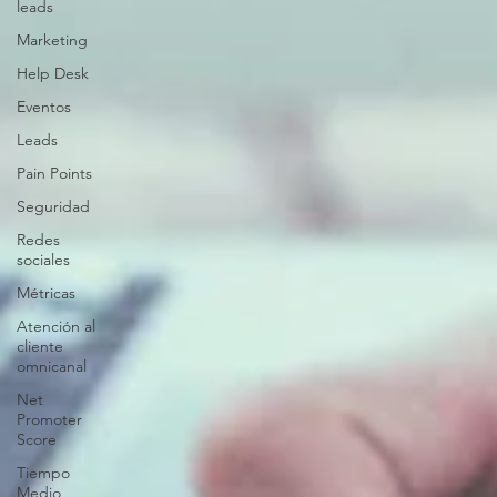
leads
Marketing
Help Desk
Eventos
Leads
Pain Points
Seguridad
Redes
sociales
Métricas
Atención al
cliente
omnicanal
Net
Promoter
Score
Tiempo
Medio