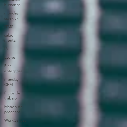
humanos
monday
sidekick
ITMS
salud
mental
IA
Evolve
Plan
enterprise
monday
CRM
Flujos de
trabajo
Mapeo de
procesos
WorkCanvas