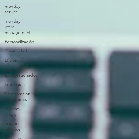
monday
service
monday
work
management
Personalización
Creatividad
Eficiencia
Equipos
autogestionados
Redarquía
Colaboración
de equipos
monday
magic
equipos
hibridos
Recursos