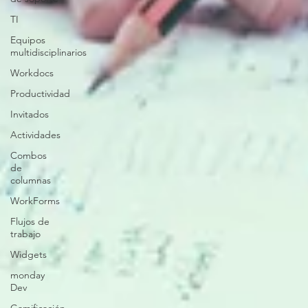
TI
Equipos
multidisciplinarios
Workdocs
Productividad
Invitados
Actividades
Combos
de
columnas
WorkForms
Flujos de
trabajo
Widgets
monday
Dev