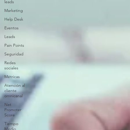
leads
Marketing
Help Desk
Eventos
Leads
Pain Points
Seguridad
Redes
sociales
Métricas
Atención al
cliente
omnicanal
Net
Promoter
Score
Tiempo
Medio