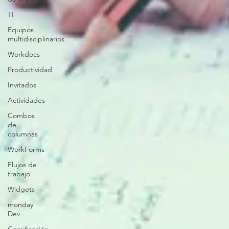
TI
Equipos
multidisciplinarios
Workdocs
Productividad
Invitados
Actividades
Combos
de
columnas
WorkForms
Flujos de
trabajo
Widgets
monday
Dev