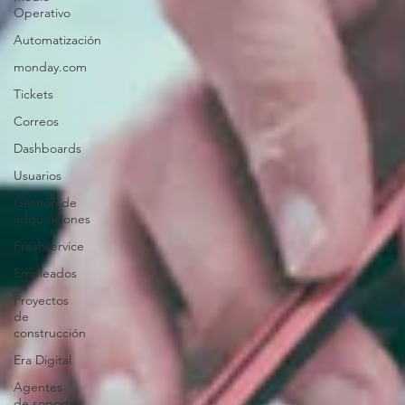
Operativo
Automatización
monday.com
Tickets
Correos
Dashboards
Usuarios
Gestión de
adquisiciones
Freshservice
Empleados
Proyectos
de
construcción
Era Digital
Agentes
de soporte