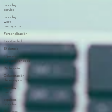
monday
service
monday
work
management
Personalización
Creatividad
Eficiencia
Equipos
autogestionados
Redarquía
Colaboración
de equipos
monday
magic
equipos
hibridos
Recursos