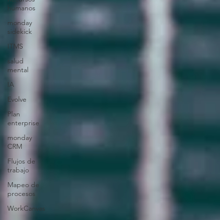
humanos
monday
sidekick
ITMS
salud
mental
IA
Evolve
Plan
enterprise
monday
CRM
Flujos de
trabajo
Mapeo de
procesos
WorkCanvas