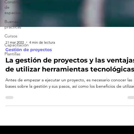
Construcción
de
espacios
Buenas
prácticas
Cursos
Capacitación
Plantillas
11 mar 2022
4 min de lectura
Gestión de proyectos
La gestión de proyectos y las ventaja
de utilizar herramientas tecnológica
Antes de empezar a ejecutar un proyecto, es necesario conocer las
bases sobre la gestión y sus pasos, así como los beneficios de utilizar