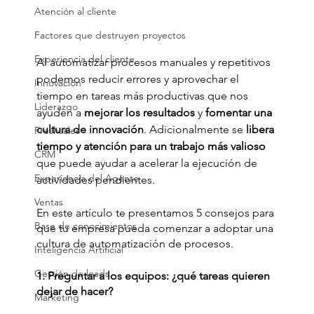
Atención al cliente
Factores que destruyen proyectos
Experiencia del cliente
Al automatizar procesos manuales y repetitivos 
podemos reducir errores y aprovechar el 
Innovación
tiempo en tareas más productivas que nos 
Liderazgo
ayuden a 
mejorar los resultados
 y
 fomentar una 
cultura de innovación
. Adicionalmente se 
libera 
Freshsales
tiempo y atención para un trabajo más valioso 
CRM
que puede ayudar a acelerar la ejecución de 
Experiencia del Agente
actividades pendientes. 
Ventas
En este artículo te presentamos 5 consejos para 
Base de conocimientos
que tu empresa pueda comenzar a adoptar una 
cultura de automatización de procesos.
Inteligencia Artificial
Gestión de leads
1. Preguntar a los equipos: ¿qué tareas quieren 
dejar de hacer?
Marketing