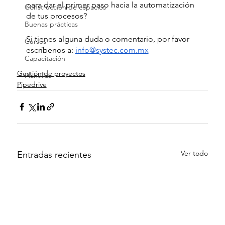
para dar el primer paso hacia la automatización 
Construcción de espacios
de tus procesos?
Buenas prácticas
Si tienes alguna duda o comentario, por favor 
Cursos
escríbenos a: 
info@systec.com.mx
Capacitación
Gestión de proyectos
Plantillas
Pipedrive
Ver todo
Entradas recientes