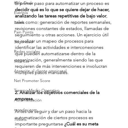
Help Desk
El primer paso para automatizar un proceso es
decidir qué es lo que se quiere dejar de hacer, 
Eventos
analizando las tareas repetitivas de bajo valor
, 
tales como: generación de reportes semanales, 
Leads
revisiones constantes de estados, llamadas de 
Pain Points
seguimiento u otras acciones. Un ejercicio útil 
es realizar un mapeo de procesos para 
Seguridad
identificar las actividades e interconexiones 
Redes sociales
que pueden automatizarse dentro de la 
organización, generalmente siendo las que 
Métricas
requieren de más intervenciones e involucran 
Atención al cliente omnicanal
múltiples pasos manuales.
Net Promoter Score
Tiempo Medio Operativo
2. Analizar los objetivos comerciales de la 
empresa. 
Automatización
monday.com
Antes de seguir y dar un paso hacia la 
automatización de ciertos procesos es 
Tickets
importante preguntarse 
¿Cuál es su meta 