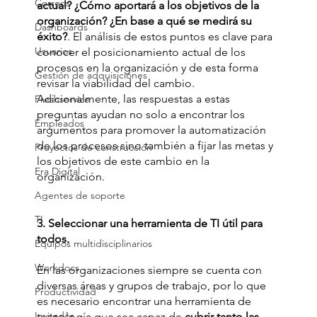
Correos
actual? ¿Cómo aportará a los objetivos de la 
organización? ¿En base a qué se medirá su 
Dashboards
éxito?
. El análisis de estos puntos es clave para 
Usuarios
conocer el posicionamiento actual de los 
procesos en la organización y de esta forma 
Gestión de adquisiciones
revisar la viabilidad del cambio. 
Adicionalmente, las respuestas a estas 
Freshservice
preguntas ayudan no solo a encontrar los 
Empleados
argumentos para promover la automatización 
de los procesos sino también a fijar las metas y 
Proyectos de construcción
los objetivos de este cambio en la 
Era Digital
organización. 
Agentes de soporte
TI
3. Seleccionar una herramienta de TI útil para 
todos.
Equipos multidisciplinarios
Workdocs
En las organizaciones siempre se cuenta con 
diversas áreas y grupos de trabajo, por lo que 
Productividad
es necesario encontrar una herramienta de 
Invitados
tecnología que sea capaz de
 cubrir tanto las 