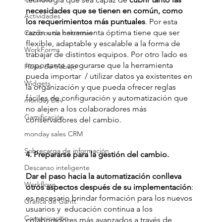
necesidades que se tienen en común, como 
Actividades
los requerimientos más puntuales
. Por esta 
razón una herramienta óptima tiene que ser 
Combos de columnas
flexible, adaptable y escalable a la forma de 
WorkForms
trabajar de distintos equipos. Por otro lado es 
importante asegurarse que la herramienta 
Flujos de trabajo
pueda importar  / utilizar datos ya existentes en 
Widgets
la organización y que pueda ofrecer reglas 
fáciles de configuración y automatización que 
monday Dev
no alejen a los colaboradores más 
Gamificación
conservadores del cambio. 
monday sales CRM
Sobrecarga de información
4. Prepararse para la gestión del cambio.
Descanso inteligente
Dar el paso hacia la automatización conlleva 
Workflows
otros aspectos después de su implementación
: 
es necesario brindar formación para los nuevos 
Gráfica de Gantt
usuarios y  educación continua a los 
Comunicación
colaboradores más avanzados a través de 