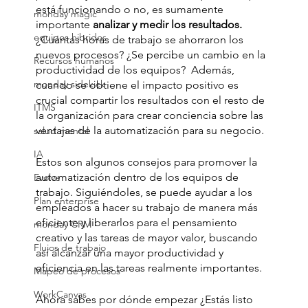
está funcionando o no, es sumamente 
monday magic
importante 
analizar y medir los resultados. 
equipos hibridos
¿Cuántas horas de trabajo se ahorraron los 
nuevos procesos? ¿Se percibe un cambio en la 
Recursos humanos
productividad de los equipos?  Además, 
monday sidekick
cuando se obtiene el impacto positivo es 
crucial compartir los resultados con el resto de 
ITMS
la organización para crear conciencia sobre las 
ventajas de la automatización para su negocio. 
salud mental
IA
Estos son algunos consejos para promover la 
automatización dentro de los equipos de 
Evolve
trabajo. Siguiéndoles, se puede ayudar a los 
Plan enterprise
empleados a hacer su trabajo de manera más 
eficiente y liberarlos para el pensamiento 
monday CRM
creativo y las tareas de mayor valor, buscando 
Flujos de trabajo
así alcanzar una mayor productividad y 
eficiencia en las tareas realmente importantes.
Mapeo de procesos
WorkCanvas
Ahora sabes por dónde empezar ¿Estás listo 