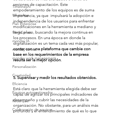
sesiones de capacitación. Este 
TimelinesAI
empoderamiento de los equipos es de suma 
WhatsApp
importancia, ya que  impulsará la adopción e 
independencia de los usuarios para enfrentar 
Plan Enterprise
modificaciones en la herramienta a mediano y 
largo plazo, buscando la mejora continua en 
WorkCanvas
los procesos. En una época en donde la 
monday IA
digitalización es un tema cada vez más popular, 
contar con una plataforma que cambie con 
monday service
base en los requerimientos de la empresa 
monday work management
resulta ser la mejor opción
.
Personalización
Creatividad
5. Supervisar y medir los resultados obtenidos. 
Eficiencia
Está claro que la herramienta elegida debe ser 
Equipos autogestionados
capaz de agilizar los principales indicadores de 
desempeño y cubrir las necesidades de la 
Redarquía
organización. No obstante, para un análisis más 
Colaboración de equipos
profundo y el entendimiento de qué es lo que 