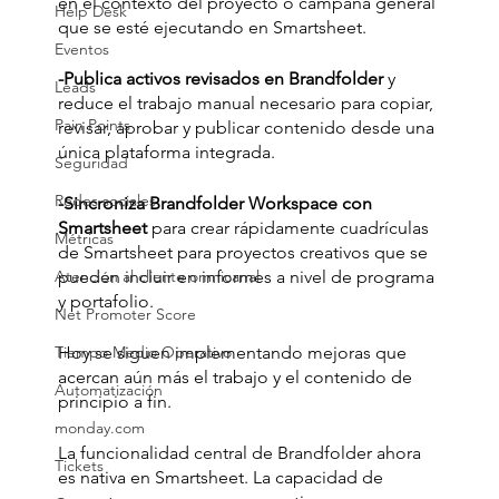
en el contexto del proyecto o campaña general 
Help Desk
que se esté ejecutando en Smartsheet.
Eventos
-Publica activos revisados ​​en Brandfolder
 y 
Leads
reduce el trabajo manual necesario para copiar, 
Pain Points
revisar, aprobar y publicar contenido desde una 
única plataforma integrada.
Seguridad
Redes sociales
-Sincroniza Brandfolder Workspace con 
Smartsheet
 para crear rápidamente cuadrículas 
Métricas
de Smartsheet para proyectos creativos que se 
Atención al cliente omnicanal
pueden incluir en informes a nivel de programa 
y portafolio.
Net Promoter Score
Tiempo Medio Operativo
Hoy se siguen implementando mejoras que 
acercan aún más el trabajo y el contenido de 
Automatización
principio a fin.
monday.com
La funcionalidad central de Brandfolder ahora 
Tickets
es nativa en Smartsheet. La capacidad de 