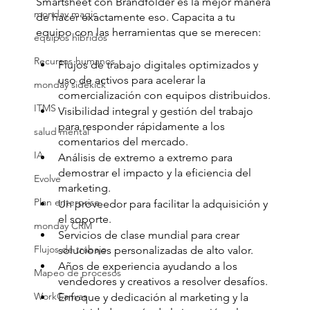
Smartsheet con Brandfolder es la mejor manera 
monday magic
de hacer exactamente eso. Capacita a tu 
equipo con las herramientas que se merecen:
equipos hibridos
Recursos humanos
Flujos de trabajo digitales optimizados y 
uso de activos para acelerar la 
monday sidekick
comercialización con equipos distribuidos.
ITMS
Visibilidad integral y gestión del trabajo 
para responder rápidamente a los 
salud mental
comentarios del mercado.
IA
Análisis de extremo a extremo para 
demostrar el impacto y la eficiencia del 
Evolve
marketing.
Plan enterprise
Un proveedor para facilitar la adquisición y 
el soporte.
monday CRM
Servicios de clase mundial para crear 
Flujos de trabajo
soluciones personalizadas de alto valor.
Años de experiencia ayudando a los 
Mapeo de procesos
vendedores y creativos a resolver desafíos.
WorkCanvas
Enfoque y dedicación al marketing y la 