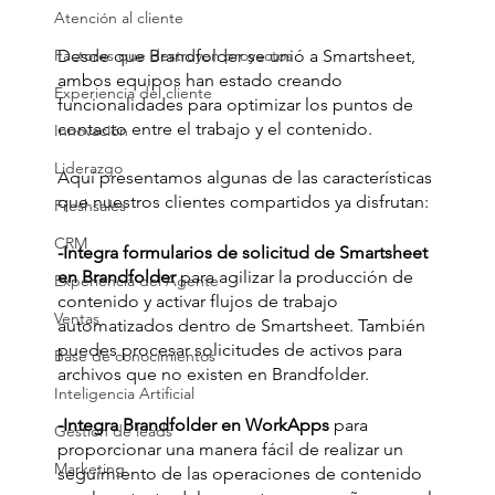
Atención al cliente
Factores que destruyen proyectos
Desde que Brandfolder se unió a Smartsheet, 
ambos equipos han estado creando 
Experiencia del cliente
funcionalidades para optimizar los puntos de 
contacto entre el trabajo y el contenido. 
Innovación
Liderazgo
Aquí presentamos algunas de las características 
que nuestros clientes compartidos ya disfrutan:
Freshsales
CRM
-Integra formularios de solicitud de Smartsheet 
en Brandfolder
 para agilizar la producción de 
Experiencia del Agente
contenido y activar flujos de trabajo 
Ventas
automatizados dentro de Smartsheet. También 
puedes procesar solicitudes de activos para 
Base de conocimientos
archivos que no existen en Brandfolder.
Inteligencia Artificial
-Integra Brandfolder en WorkApps 
para 
Gestión de leads
proporcionar una manera fácil de realizar un 
Marketing
seguimiento de las operaciones de contenido 