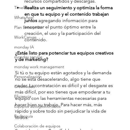
recursos compartidos y descargas.
TimelinesAI
Realiza un seguimiento y optimiza la forma 
en que tu equipo y el contenido trabajan 
WhatsApp
juntos
 agregando información para 
encontrar el punto óptimo entre la 
Plan Enterprise
creación, el uso y la participación del 
WorkCanvas
contenido.
monday IA
¿Estás listo para potenciar tus equipos creativos 
monday service
y de marketing?
monday work management
Si tú o tu equipo están agotados y la demanda 
Personalización
no se está desacelerando, algo tiene que 
ceder. La contratación es difícil y el desgaste es 
Creatividad
más difícil, por eso tienes que empoderar a tu 
Eficiencia
equipo con las herramientas necesarias para 
hacer bien su trabajo. Para hacer más, más 
Equipos autogestionados
rápido y sobre todo sin perjudicar la vida de 
Redarquía
todos.
Colaboración de equipos