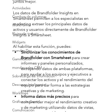
juntos mejor.
Actividades
Los datos de Brandfolder Insights en 
Combos de columnas
Smartsheet permiten a los especialistas en 
marketing extraer los principales datos de 
WorkForms
activos y usuarios directamente de Brandfolder 
Flujos de trabajo
Insights a Smartsheet.
Widgets
Al habilitar esta función, puedes:
monday Dev
Sincronizar los conocimientos de 
Brandfolder con Smartsheet
 para crear 
Gamificación
informes y paneles personalizados, 
monday sales CRM
extrayendo datos de ambas plataformas, 
para ayudar a los equipos y ejecutivos a 
Sobrecarga de información
conectar los activos y el rendimiento del 
Descanso inteligente
equipo para dar forma a las estrategias 
creativas y de marketing.
Workflows
Informa datos más precisos
 para 
Gráfica de Gantt
comprender mejor el rendimiento creativo 
y de marketing utilizando datos de vistas, 
Comunicación