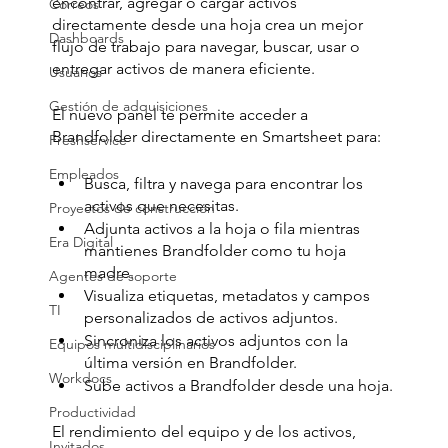
encontrar, agregar o cargar activos 
Correos
directamente desde una hoja crea un mejor 
Dashboards
flujo de trabajo para navegar, buscar, usar o 
entregar activos de manera eficiente.
Usuarios
Gestión de adquisiciones
El nuevo panel te permite acceder a 
Brandfolder directamente en Smartsheet para:
Freshservice
Empleados
Busca, filtra y navega para encontrar los 
activos que necesitas.
Proyectos de construcción
Adjunta activos a la hoja o fila mientras 
Era Digital
mantienes Brandfolder como tu hoja 
madre.
Agentes de soporte
Visualiza etiquetas, metadatos y campos 
TI
personalizados de activos adjuntos.
Sincroniza los activos adjuntos con la 
Equipos multidisciplinarios
última versión en Brandfolder.
Workdocs
Sube activos a Brandfolder desde una hoja.
Productividad
El rendimiento del equipo y de los activos, 
Invitados