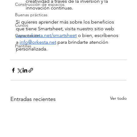
creatividad a través de la inversión y la 
Construcción de espacios
innovación continuas.
Buenas prácticas
Si quieres aprender más sobre los beneficios 
Cursos
que tiene Smartsheet, visita nuestro sitio web 
www.orkesta.net/smartsheet
 o bien, escríbenos 
Capacitación
a 
info@orkesta.net
 para brindarte atención 
Plantillas
personalizada.
Ver todo
Entradas recientes