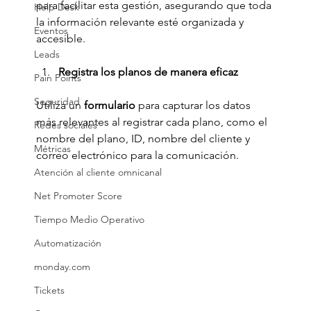
para facilitar esta gestión, asegurando que toda 
Help Desk
la información relevante esté organizada y 
Eventos
accesible.
Leads
Registra los planos de manera eficaz
Pain Points
Seguridad
Utiliza un 
formulario
 para capturar los datos 
más relevantes al registrar cada plano, como el 
Redes sociales
nombre del plano, ID, nombre del cliente y 
Métricas
correo electrónico para la comunicación. 
Atención al cliente omnicanal
Net Promoter Score
Tiempo Medio Operativo
Automatización
monday.com
Tickets