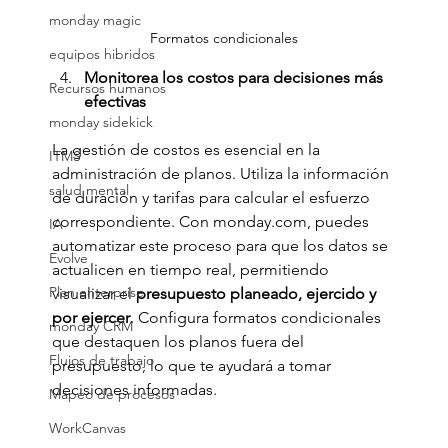
monday magic
Formatos condicionales
equipos hibridos
Monitorea los costos para decisiones más 
Recursos humanos
efectivas
monday sidekick
La gestión de costos es esencial en la 
ITMS
administración de planos. Utiliza la información 
salud mental
de duración y tarifas para calcular el esfuerzo 
correspondiente. Con 
monday.com
, puedes 
IA
automatizar este proceso para que los datos se 
Evolve
actualicen en tiempo real, permitiendo 
Plan enterprise
visualizar el 
presupuesto planeado, ejercido y 
por ejercer
. Configura formatos condicionales 
monday CRM
que destaquen los planos fuera del 
Flujos de trabajo
presupuesto, lo que te ayudará a tomar 
decisiones informadas.
Mapeo de procesos
WorkCanvas