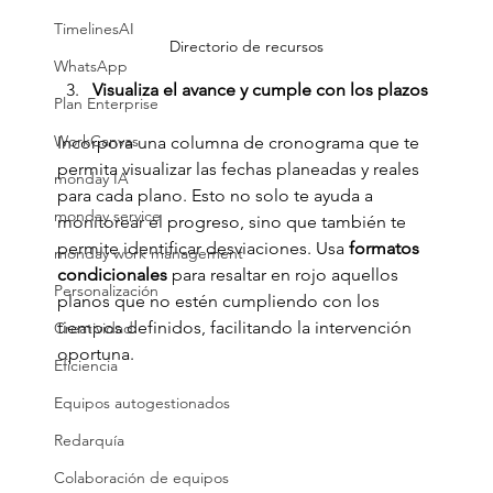
TimelinesAI
Directorio de recursos
WhatsApp
Visualiza el avance y cumple con los plazos
Plan Enterprise
WorkCanvas
Incorpora una columna de cronograma que te 
permita visualizar las fechas planeadas y reales 
monday IA
para cada plano. Esto no solo te ayuda a 
monday service
monitorear el progreso, sino que también te 
permite identificar desviaciones. Usa 
formatos 
monday work management
condicionales
 para resaltar en rojo aquellos 
Personalización
planos que no estén cumpliendo con los 
tiempos definidos, facilitando la intervención 
Creatividad
oportuna.
Eficiencia
Equipos autogestionados
Redarquía
Colaboración de equipos