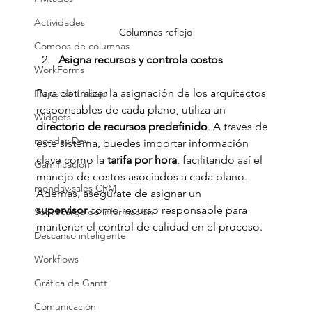
Actividades
Columnas reflejo
Combos de columnas
Asigna recursos y controla costos
WorkForms
Para optimizar la asignación de los arquitectos 
Flujos de trabajo
responsables de cada plano, utiliza un 
Widgets
directorio de recursos predefinido
. A través de 
monday Dev
este sistema, puedes importar información 
clave como la 
tarifa por hora
, facilitando así el 
Gamificación
manejo de costos asociados a cada plano. 
monday sales CRM
Además, asegúrate de asignar un 
supervisor
 como recurso responsable para 
Sobrecarga de información
mantener el control de calidad en el proceso.
Descanso inteligente
Workflows
Gráfica de Gantt
Comunicación