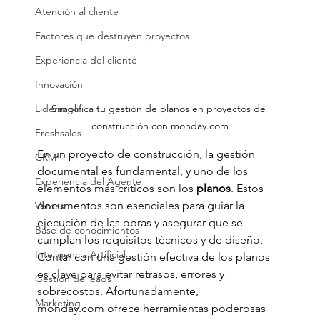
Atención al cliente
Factores que destruyen proyectos
Experiencia del cliente
Innovación
Liderazgo
Simplifica tu gestión de planos en proyectos de 
construcción con monday.com
Freshsales
En un proyecto de construcción, la gestión 
CRM
documental es fundamental, y uno de los 
Experiencia del Agente
elementos más críticos son los 
planos
. Estos 
documentos son esenciales para guiar la 
Ventas
ejecución de las obras y asegurar que se 
Base de conocimientos
cumplan los requisitos técnicos y de diseño. 
Inteligencia Artificial
Contar con una gestión efectiva de los planos 
es clave para evitar retrasos, errores y 
Gestión de leads
sobrecostos. Afortunadamente, 
Marketing
monday.com
 ofrece herramientas poderosas 