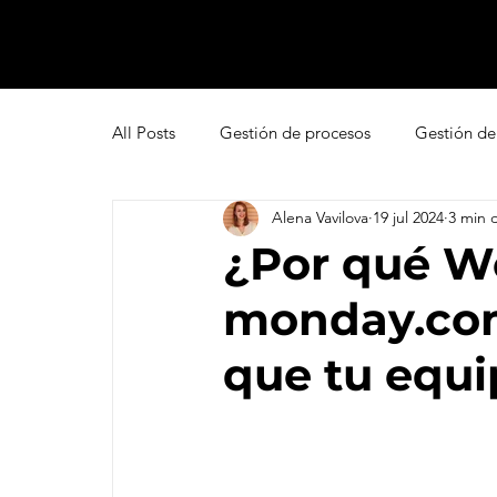
All Posts
Gestión de procesos
Gestión de
Alena Vavilova
19 jul 2024
3 min 
Pipedrive
Smartsheet Resource Manage
¿Por qué W
monday.com
Innovación
Liderazgo
Freshsales
que tu equi
Gestión de leads
Marketing
Help D
Atención al cliente omnicanal
Net Promo