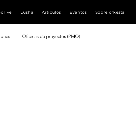
edrive
Lusha
Artículos
Eventos
Sobre orkesta
iones
Oficinas de proyectos (PMO)
truyen proyectos
Experiencia del cliente
ocimientos
Inteligencia Artificial
Redes sociales
Métricas