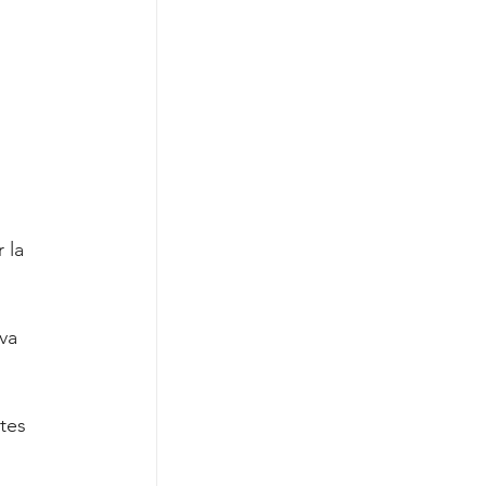
 la 
va 
tes 