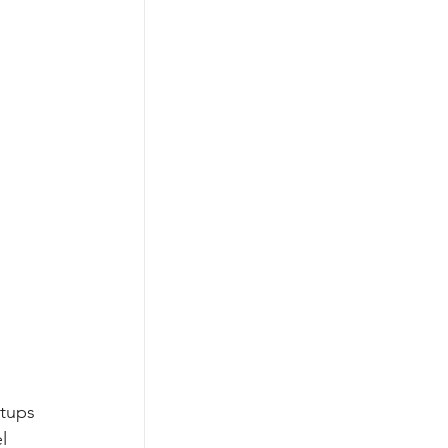
tups 
l 