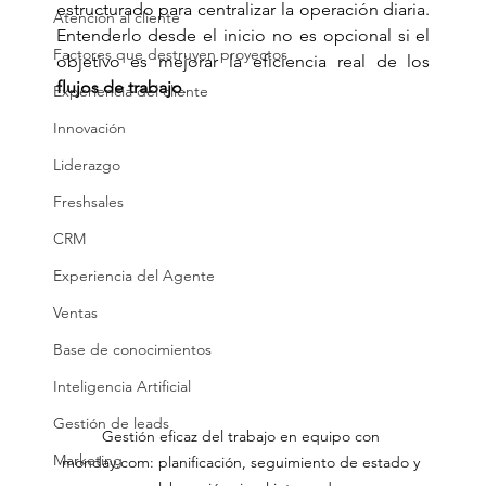
estructurado para centralizar la operación diaria. 
Atención al cliente
Entenderlo desde el inicio no es opcional si el 
Factores que destruyen proyectos
objetivo es mejorar la eficiencia real de los 
flujos de trabajo
.
Experiencia del cliente
Innovación
Liderazgo
Freshsales
CRM
Experiencia del Agente
Ventas
Base de conocimientos
Inteligencia Artificial
Gestión de leads
Gestión eficaz del trabajo en equipo con 
Marketing
monday.com: planificación, seguimiento de estado y 