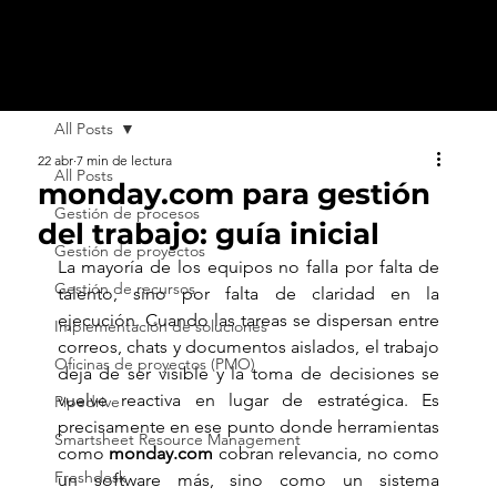
All Posts
22 abr
7 min de lectura
All Posts
monday.com para gestión
Gestión de procesos
del trabajo: guía inicial
Gestión de proyectos
La mayoría de los equipos no falla por falta de 
Gestión de recursos
talento, sino por falta de claridad en la 
ejecución. Cuando las tareas se dispersan entre 
Implementación de soluciones
correos, chats y documentos aislados, el trabajo 
Oficinas de proyectos (PMO)
deja de ser visible y la toma de decisiones se 
vuelve reactiva en lugar de estratégica. Es 
Pipedrive
precisamente en ese punto donde herramientas 
Smartsheet Resource Management
como 
monday.com
 cobran relevancia, no como 
Freshdesk
un software más, sino como un sistema 