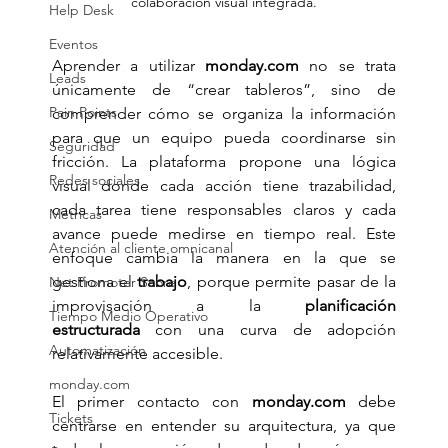
colaboración visual integrada.
Help Desk
Eventos
Aprender a utilizar 
monday.com
 no se trata 
Leads
únicamente de “crear tableros”, sino de 
Pain Points
comprender cómo se organiza la información 
para que un equipo pueda coordinarse sin 
Seguridad
fricción. La plataforma propone una lógica 
Redes sociales
visual donde cada acción tiene trazabilidad, 
cada tarea tiene responsables claros y cada 
Métricas
avance puede medirse en tiempo real. Este 
Atención al cliente omnicanal
enfoque cambia la manera en la que se 
gestiona el 
trabajo
, porque permite pasar de la 
Net Promoter Score
improvisación a la 
planificación 
Tiempo Medio Operativo
estructurada
 con una curva de adopción 
Automatización
relativamente accesible.
monday.com
El primer contacto con 
monday.com
 debe 
Tickets
centrarse en entender su arquitectura, ya que 