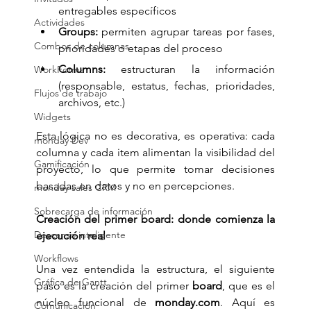
entregables específicos
Actividades
Groups:
 permiten agrupar tareas por fases, 
Combos de columnas
prioridades o etapas del proceso
Columns:
 estructuran la información 
WorkForms
(responsable, estatus, fechas, prioridades, 
Flujos de trabajo
archivos, etc.)
Widgets
Esta lógica no es decorativa, es operativa: cada 
monday Dev
columna y cada item alimentan la visibilidad del 
Gamificación
proyecto, lo que permite tomar decisiones 
basadas en datos y no en percepciones.
monday sales CRM
Sobrecarga de información
Creación del primer board: donde comienza la 
Descanso inteligente
ejecución real
Workflows
Una vez entendida la estructura, el siguiente 
Gráfica de Gantt
paso es la creación del primer 
board
, que es el 
núcleo funcional de 
monday.com
. Aquí es 
Comunicación