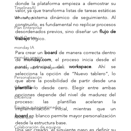
donde la plataforma empieza a demostrar su 
TimelinesAI
valor, ya que transforma listas de tareas estáticas 
en un sistema dinámico de seguimiento. Al 
WhatsApp
construirlo, es fundamental no replicar procesos 
Plan Enterprise
desordenados previos, sino diseñar un 
flujo de 
WorkCanvas
trabajo
 lógico.
monday IA
Para crear un 
board
 de manera correcta dentro 
monday service
de 
monday.com
, el proceso inicia desde el 
panel principal del 
workspace
. Ahí se 
monday work management
selecciona la opción de “Nuevo tablero”, lo 
Personalización
que abre la posibilidad de partir desde una 
Creatividad
plantilla
 o desde cero. Elegir entre ambas 
opciones depende del nivel de madurez del 
Eficiencia
proceso: las plantillas aceleran la 
Equipos autogestionados
implementación inicial, mientras que un 
board
 en blanco permite mayor personalización 
Redarquía
desde la estructura base.
Colaboración de equipos
Una vez creado, el siguiente paso es definir su 