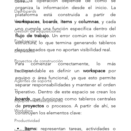
toda la operación depende de cómo se 
Correos
organiza la información desde el inicio. La 
Dashboards
plataforma está construida a partir de 
Usuarios
workspaces
, 
boards
, 
items
 y 
columnas
, y cada 
uno cumple una función específica dentro del 
Gestión de adquisiciones
flujo de trabajo
. Un error común es iniciar sin 
Freshservice
estructura, lo que termina generando tableros 
desordenados que no aportan visibilidad real.
Empleados
Proyectos de construcción
Para comenzar correctamente, lo más 
recomendable es definir un 
workspace
 por 
Era Digital
equipo o área funcional, ya que esto permite 
Agentes de soporte
separar responsabilidades y mantener el orden 
TI
operativo. Dentro de este espacio se crean los 
boards
, que funcionan como tableros centrales 
Equipos multidisciplinarios
de 
proyectos
 o procesos. A partir de ahí, se 
Workdocs
construyen los elementos clave:
Productividad
Items:
 representan tareas, actividades o 
Invitados