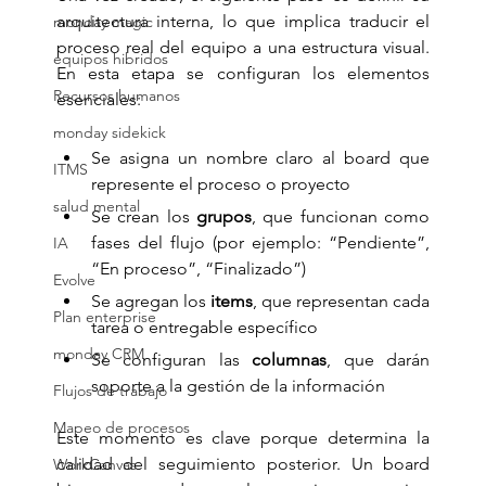
arquitectura interna, lo que implica traducir el 
monday magic
proceso real del equipo a una estructura visual. 
equipos hibridos
En esta etapa se configuran los elementos 
Recursos humanos
esenciales:
monday sidekick
Se asigna un nombre claro al board que 
ITMS
represente el proceso o proyecto
salud mental
Se crean los 
grupos
, que funcionan como 
fases del flujo (por ejemplo: “Pendiente”, 
IA
“En proceso”, “Finalizado”)
Evolve
Se agregan los 
items
, que representan cada 
Plan enterprise
tarea o entregable específico
monday CRM
Se configuran las 
columnas
, que darán 
soporte a la gestión de la información
Flujos de trabajo
Mapeo de procesos
Este momento es clave porque determina la 
calidad del seguimiento posterior. Un board 
WorkCanvas