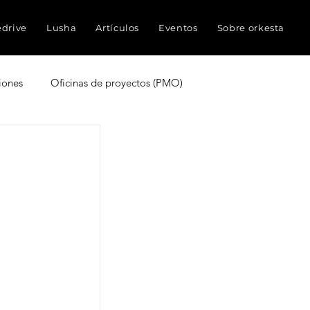
edrive
Lusha
Artículos
Eventos
Sobre orkesta
iones
Oficinas de proyectos (PMO)
truyen proyectos
Experiencia del cliente
ocimientos
Inteligencia Artificial
Redes sociales
Métricas