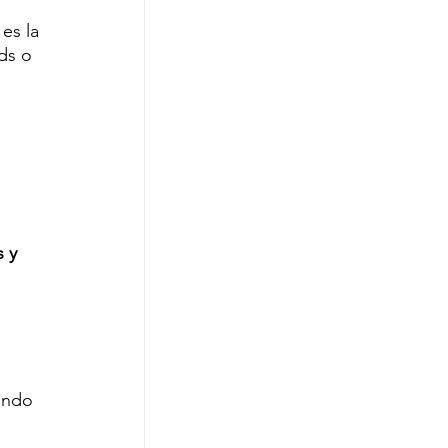
 es la 
ds o 
 y 
ándo 