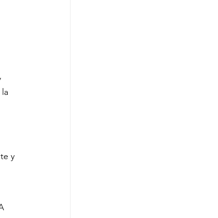
 
 
la 
te y 
A 