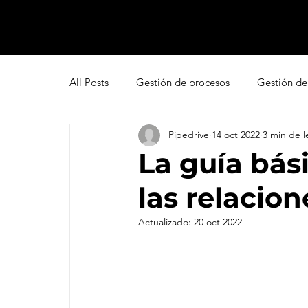
All Posts
Gestión de procesos
Gestión de
Pipedrive
14 oct 2022
3 min de l
Pipedrive
Smartsheet Resource Manage
La guía bás
las relacion
Innovación
Liderazgo
Freshsales
Actualizado:
20 oct 2022
Gestión de leads
Marketing
Help D
Atención al cliente omnicanal
Net Promo