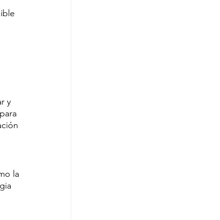
ible 
r y 
para 
ación 
mo la 
gia 