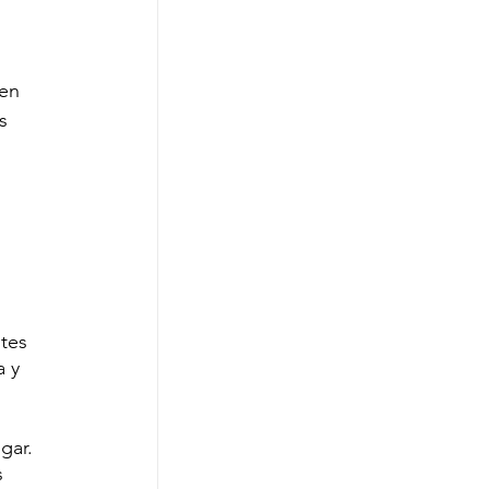
en 
s 
tes 
 y 
gar. 
 