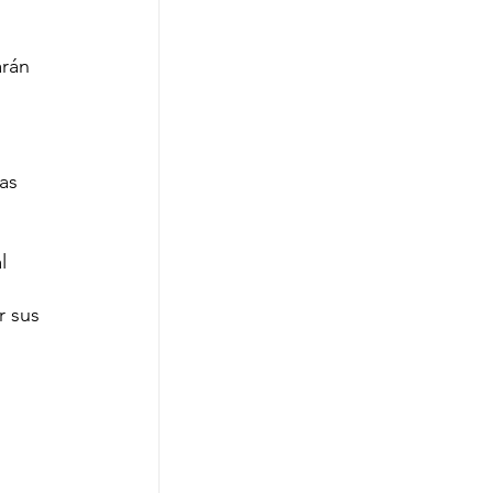
rán 
as 
l 
r sus 