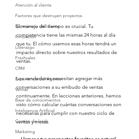
Atención al cliente
Factores que destruyen proyectos
El manejo del tiempo es crucial. Tu 
Experiencia del cliente
competencia tiene las mismas 24 horas al día 
Innovación
que tu. El cómo usemos esas horas tendrá un 
Liderazgo
impacto directo sobre nuestros resultados de 
Freshsales
ventas.
CRM
Los vendedores necesitan agregar más 
Experiencia del Agente
conversaciones a su embudo de ventas 
Ventas
continuamente. En lecciones anteriores, hemos 
Base de conocimientos
visto cómo calcular cuántas conversaciones son 
Inteligencia Artificial
necesarias para cumplir con nuestro ciclo de 
Gestión de leads
ventas y metas.
Marketing