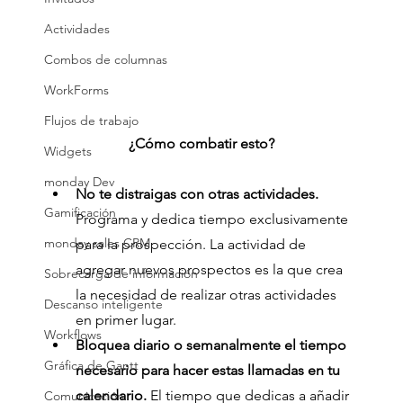
Actividades
Combos de columnas
WorkForms
Flujos de trabajo
¿Cómo combatir esto?
Widgets
monday Dev
No te distraigas con otras actividades.
Gamificación
Programa y dedica tiempo exclusivamente 
monday sales CRM
para la prospección. La actividad de 
agregar nuevos prospectos es la que crea 
Sobrecarga de información
la necesidad de realizar otras actividades 
Descanso inteligente
en primer lugar.
Workflows
Bloquea diario o semanalmente el tiempo 
Gráfica de Gantt
necesario para hacer estas llamadas en tu 
calendario.
 El tiempo que dedicas a añadir 
Comunicación