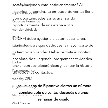
¿estás haciendo esto cotidianamente? Al 
monday magic
hacerlo mantendrás tu embudo de ventas lleno 
equipos hibridos
con oportunidades sanas avanzando 
Recursos humanos
oportunamente de una etapa a otra.
monday sidekick
ITMS
Tu CRM debe ayudarte a automatizar tareas 
manuales para que dediques la mayor parte de 
salud mental
tu tiempo en vender. Debe permitir el control 
IA
absoluto de tu agenda, programar actividades, 
Evolve
enviar correos electrónicos y rastrear la historia 
Plan enterprise
de todos tus contactos.
monday CRM
Los usuarios de Pipedrive cierran un número 
Flujos de trabajo
considerable de ventas después de unas 
Mapeo de procesos
semanas de usarlo.
WorkCanvas