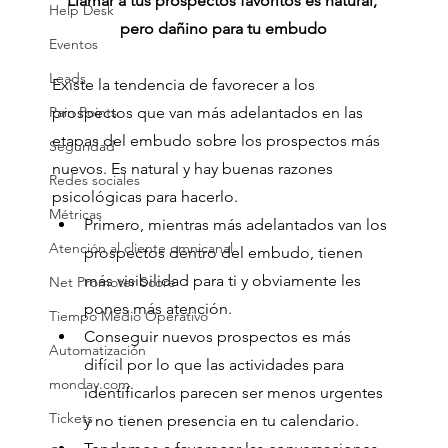
Llamar a tus prospectos favoritos es natural, 
Help Desk
pero dañino para tu embudo
Eventos
Leads
Existe la tendencia de favorecer a los 
prospectos que van más adelantados en las 
Pain Points
etapas del embudo sobre los prospectos más 
Seguridad
nuevos. Es natural y hay buenas razones 
Redes sociales
psicológicas para hacerlo.
Métricas
Primero, mientras más adelantados van los 
Atención al cliente omnicanal
prospectos dentro del embudo, tienen 
más visibilidad para ti y obviamente les 
Net Promoter Score
pones más atención.
Tiempo Medio Operativo
Conseguir nuevos prospectos es más 
Automatización
difícil por lo que las actividades para 
monday.com
identificarlos parecen ser menos urgentes 
Tickets
y no tienen presencia en tu calendario.