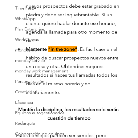
nuevos prospectos debe estar grabado en 
TimelinesAI
piedra y debe ser inquebrantable. Si un 
WhatsApp
cliente quiere hablar durante ese horario, 
Plan Enterprise
agenda la llamada para otro momento del 
WorkCanvas
día.
Mantente 
“in the zone”
.
 Es fácil caer en el 
monday IA
hábito de buscar prospectos nuevos entre 
monday service
una cosa y otra. Obtendrás mejores 
monday work management
resultados si haces tus llamadas todos los 
Personalización
días en el mismo horario y no 
Creatividad
aleatoriamente.
Eficiencia
Mantén la disciplina, los resultados solo serán 
Equipos autogestionados
cuestión de tiempo
Redarquía
Colaboración de equipos
Estos consejos parecen ser simples, pero 