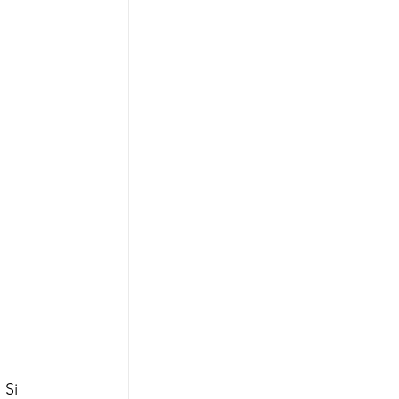
.
 Si 