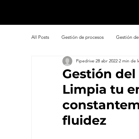
All Posts
Gestión de procesos
Gestión de
Pipedrive
28 abr 2022
2 min de l
Pipedrive
Smartsheet Resource Manage
Gestión del 
Limpia tu 
Innovación
Liderazgo
Freshsales
constantem
Gestión de leads
Marketing
Help D
fluidez
Atención al cliente omnicanal
Net Promo