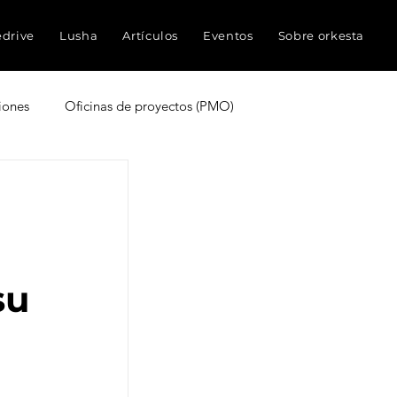
edrive
Lusha
Artículos
Eventos
Sobre orkesta
iones
Oficinas de proyectos (PMO)
truyen proyectos
Experiencia del cliente
ocimientos
Inteligencia Artificial
su
Redes sociales
Métricas