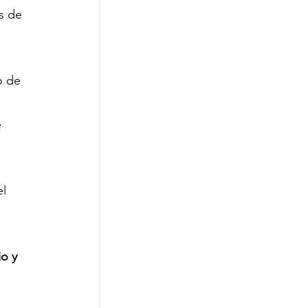
s de 
o de 
 
l 
o y 