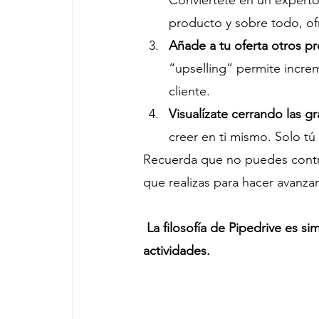
Conviértete en un experto
producto y sobre todo, ofr
Añade a tu oferta otros p
“upselling” permite increm
cliente.
Visualízate cerrando las 
creer en ti mismo. Solo tú
Recuerda que no puedes control
que realizas para hacer avanza
 La filosofía de Pipedrive es simple, todo gira alrededor de las ventas basadas en 
actividades.