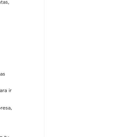
tas, 
as 
ra ir 
resa, 