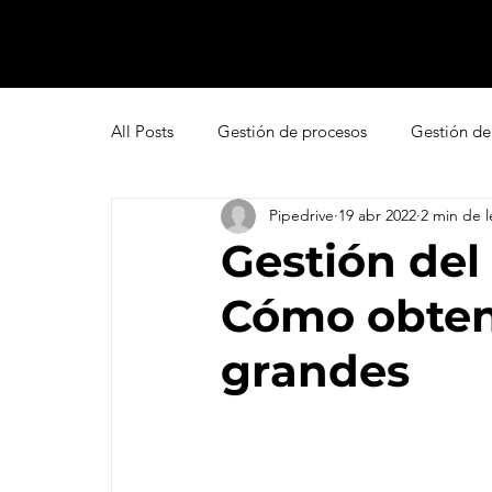
All Posts
Gestión de procesos
Gestión de
Pipedrive
19 abr 2022
2 min de l
Pipedrive
Smartsheet Resource Manage
Gestión del 
Cómo obten
Innovación
Liderazgo
Freshsales
grandes
Gestión de leads
Marketing
Help D
Atención al cliente omnicanal
Net Promo