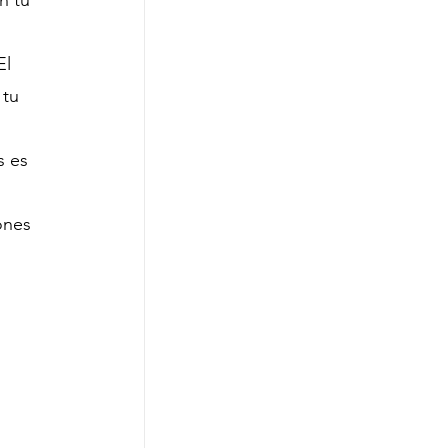
n tu 
El 
 tu 
s es 
ones 