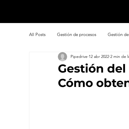
All Posts
Gestión de procesos
Gestión de
Pipedrive
12 abr 2022
2 min de l
Pipedrive
Smartsheet Resource Manage
Gestión del 
Cómo obten
Innovación
Liderazgo
Freshsales
Gestión de leads
Marketing
Help D
Atención al cliente omnicanal
Net Promo