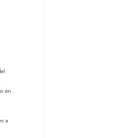
el 
 
to en 
s a 