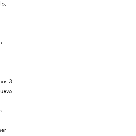
lo, 
o 
mos 3 
nuevo 
o 
ner 