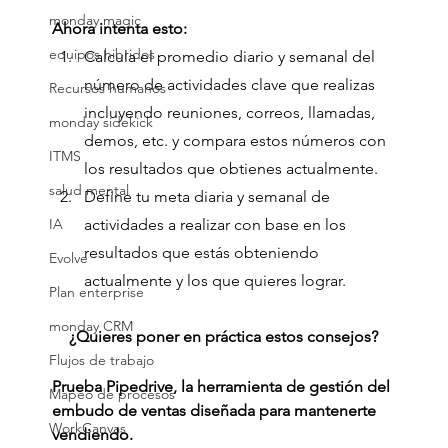
monday magic
Ahora intenta esto:
equipos hibridos
Calcula el promedio diario y semanal del 
número de actividades clave que realizas 
Recursos humanos
incluyendo reuniones, correos, llamadas, 
monday sidekick
demos, etc. y compara estos números con 
ITMS
los resultados que obtienes actualmente.
salud mental
Define tu meta diaria y semanal de 
IA
actividades a realizar con base en los 
resultados que estás obteniendo 
Evolve
actualmente y los que quieres lograr.
Plan enterprise
monday CRM
¿Quieres poner en práctica estos consejos?
Flujos de trabajo
Prueba Pipedrive, la herramienta de gestión del 
Mapeo de procesos
embudo de ventas diseñada para mantenerte 
WorkCanvas
vendiendo.