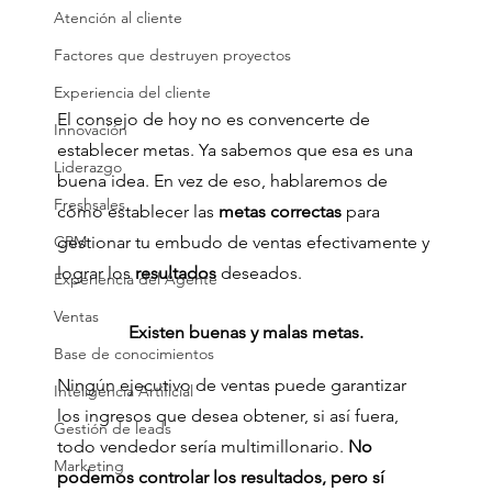
Atención al cliente
Factores que destruyen proyectos
Experiencia del cliente
El consejo de hoy no es convencerte de 
Innovación
establecer metas. Ya sabemos que esa es una 
Liderazgo
buena idea. En vez de eso, hablaremos de 
Freshsales
cómo establecer las 
metas correctas
 para 
gestionar tu embudo de ventas efectivamente y 
CRM
lograr los 
resultados
 deseados.
Experiencia del Agente
Ventas
Existen buenas y malas metas.
Base de conocimientos
Ningún ejecutivo de ventas puede garantizar 
Inteligencia Artificial
los ingresos que desea obtener, si así fuera, 
Gestión de leads
todo vendedor sería multimillonario. 
No 
Marketing
podemos controlar los resultados, pero sí 