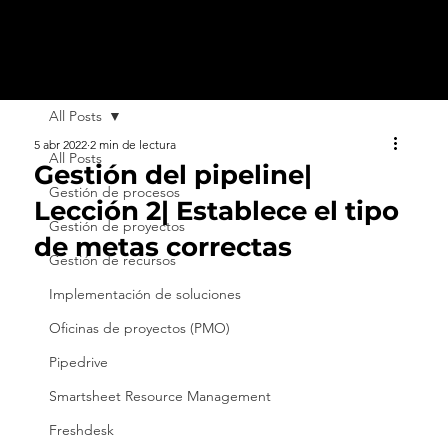
All Posts
5 abr 2022
2 min de lectura
All Posts
Gestión del pipeline|
Gestión de procesos
Lección 2| Establece el tipo
Gestión de proyectos
de metas correctas
Gestión de recursos
Implementación de soluciones
Oficinas de proyectos (PMO)
Pipedrive
Smartsheet Resource Management
Freshdesk