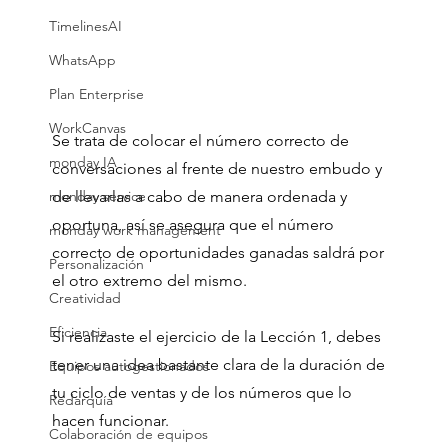
TimelinesAI
WhatsApp
Plan Enterprise
WorkCanvas
Se trata de colocar el número correcto de 
monday IA
conversaciones al frente de nuestro embudo y 
monday service
de llevarlas a cabo de manera ordenada y 
oportuna, así se asegura que el número 
monday work management
correcto de oportunidades ganadas saldrá por 
Personalización
el otro extremo del mismo.
Creatividad
Eficiencia
Si realizaste el ejercicio de la Lección 1, debes 
tener una idea bastante clara de la duración de 
Equipos autogestionados
tu ciclo de ventas y de los números que lo 
Redarquía
hacen funcionar.
Colaboración de equipos