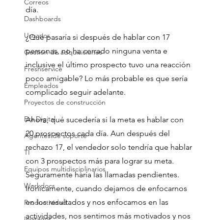
Correos
día.
Dashboards
Usuarios
¿Qué pasaría si después de hablar con 17 
personas, no ha cerrado ninguna venta e 
Gestión de adquisiciones
inclusive el último prospecto tuvo una reacción 
Freshservice
poco amigable? Lo más probable es que sería 
Empleados
complicado seguir adelante.
Proyectos de construcción
Era Digital
Ahora, qué sucedería si la meta es hablar con 
20 prospectos cada día. Aun después del 
Agentes de soporte
rechazo 17, el vendedor solo tendría que hablar 
TI
con 3 prospectos más para lograr su meta. 
Equipos multidisciplinarios
Seguramente haría las llamadas pendientes.
Workdocs
Irónicamente, cuando dejamos de enfocarnos 
en los resultados y nos enfocamos en las 
Productividad
actividades, nos sentimos más motivados y nos 
Invitados