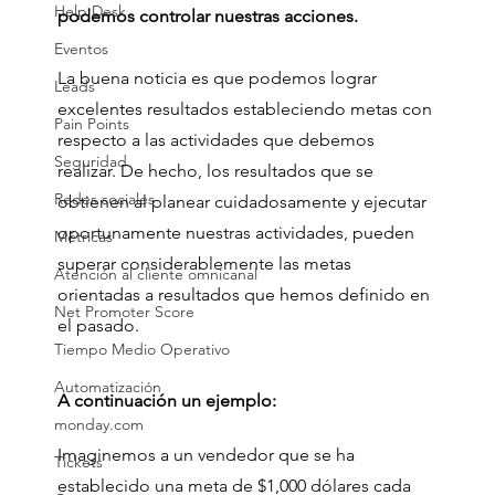
Help Desk
podemos controlar nuestras acciones.
Eventos
La buena noticia es que podemos lograr 
Leads
excelentes resultados estableciendo metas con 
Pain Points
respecto a las actividades que debemos 
Seguridad
realizar. De hecho, los resultados que se 
Redes sociales
obtienen al planear cuidadosamente y ejecutar 
oportunamente nuestras actividades, pueden 
Métricas
superar considerablemente las metas 
Atención al cliente omnicanal
orientadas a resultados que hemos definido en 
Net Promoter Score
el pasado.
Tiempo Medio Operativo
Automatización
A continuación un ejemplo:
monday.com
Imaginemos a un vendedor que se ha 
Tickets
establecido una meta de $1,000 dólares cada 