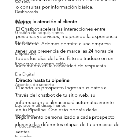
Correos
o consultas por información básica.
Dashboards
Mejora la atención al cliente
Usuarios
El Chatbot acelera las interacciones entre 
Gestión de adquisiciones
personas y servicios, mejorando la experiencia 
Freshservice
del cliente. Además permite a una empresa 
tener una presencia de marca las 24 horas de 
Empleados
todos los días del año. Esto se traduce en un 
Proyectos de construcción
incremento en la capacidad de respuesta.
Era Digital
Directo hasta tu pipeline
Agentes de soporte
Cuando un prospecto ingresa sus datos a 
través del chatbot de tu sitio web, su 
TI
información se almacenará automáticamente 
Equipos multidisciplinarios
en tu Pipeline. Con esto podrás darle 
Workdocs
seguimiento personalizado a cada prospecto 
durante las diferentes etapas de tu procesos de 
Productividad
ventas.
Invitados