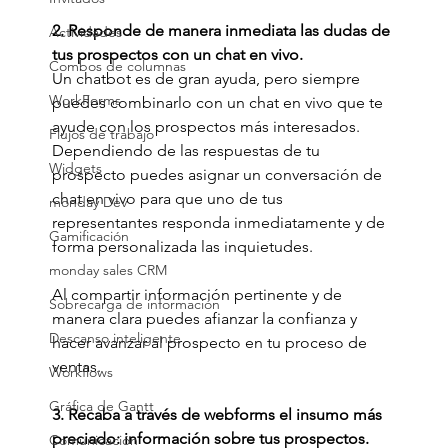
2. Responde de manera inmediata las dudas de 
Actividades
tus prospectos con un chat en vivo.
Combos de columnas
Un chatbot es de gran ayuda, pero siempre 
WorkForms
puedes combinarlo con un chat en vivo que te 
ayude con los prospectos más interesados. 
Flujos de trabajo
Dependiendo de las respuestas de tu 
Widgets
prospecto puedes asignar un conversación de 
chat en vivo para que uno de tus 
monday Dev
representantes responda inmediatamente y de 
Gamificación
forma personalizada las inquietudes. 
monday sales CRM
Al compartir información pertinente y de 
Sobrecarga de información
manera clara puedes afianzar la confianza y 
Descanso inteligente
hacer avanzar al prospecto en tu proceso de 
ventas.
Workflows
Gráfica de Gantt
3. Recaba a través de webforms el insumo más 
preciado: información sobre tus prospectos.
Comunicación