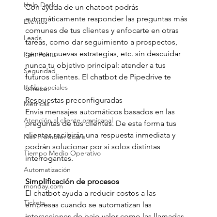
Help Desk
Con ayuda de un chatbot podrás 
automáticamente responder las preguntas más 
Eventos
comunes de tus clientes y enfocarte en otras 
Leads
tareas, como dar seguimiento a prospectos, 
generar nuevas estrategias, etc. sin descuidar 
Pain Points
nunca tu objetivo principal: atender a tus 
Seguridad
futuros clientes. El chatbot de Pipedrive te 
Redes sociales
ofrece:
Respuestas preconfiguradas
Métricas
Envía mensajes automáticos basados ​​en las 
Atención al cliente omnicanal
preguntas de tus clientes. De esta forma tus 
clientes recibirán una respuesta inmediata y 
Net Promoter Score
podrán solucionar por sí solos distintas 
Tiempo Medio Operativo
interrogantes.
Automatización
Simplificación de procesos
monday.com
El chatbot ayuda a reducir costos a las 
Tickets
empresas cuando se automatizan las 
interacciones de bajo valor como las llamadas 