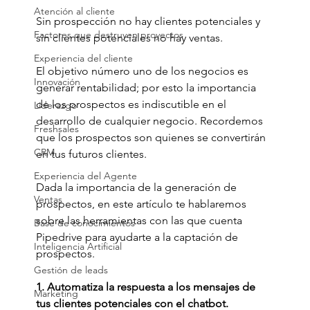
Atención al cliente
Sin prospección no hay clientes potenciales y 
Factores que destruyen proyectos
sin clientes potenciales no hay ventas.
Experiencia del cliente
El objetivo número uno de los negocios es 
Innovación
generar rentabilidad; por esto la importancia 
de los prospectos es indiscutible en el 
Liderazgo
desarrollo de cualquier negocio. Recordemos 
Freshsales
que los prospectos son quienes se convertirán 
CRM
en tus futuros clientes.
Experiencia del Agente
Dada la importancia de la generación de 
Ventas
prospectos, en este artículo te hablaremos 
sobre las herramientas con las que cuenta 
Base de conocimientos
Pipedrive para ayudarte a la captación de 
Inteligencia Artificial
prospectos.
Gestión de leads
1. Automatiza la respuesta a los mensajes de 
Marketing
tus clientes potenciales con el chatbot.