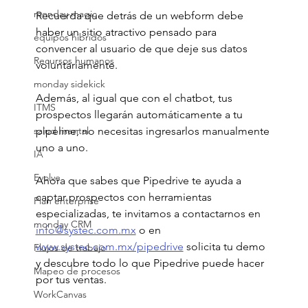
monday magic
Recuerda que detrás de un webform debe 
haber un sitio atractivo pensado para 
equipos hibridos
convencer al usuario de que deje sus datos 
Recursos humanos
voluntariamente.
monday sidekick
Además, al igual que con el chatbot, tus 
ITMS
prospectos llegarán automáticamente a tu 
pipeline; no necesitas ingresarlos manualmente 
salud mental
uno a uno.
IA
Evolve
Ahora que sabes que Pipedrive te ayuda a 
captar prospectos con herramientas 
Plan enterprise
especializadas, te invitamos a contactarnos en 
monday CRM
info@systec.com.mx
 o en 
www.systec.com.mx/pipedrive
 solicita tu demo 
Flujos de trabajo
y descubre todo lo que Pipedrive puede hacer 
Mapeo de procesos
por tus ventas.
WorkCanvas