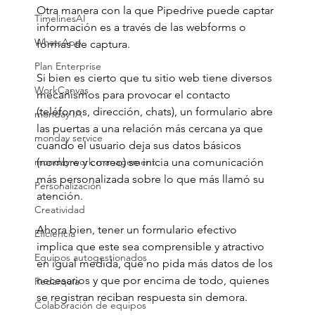
Otra manera con la que Pipedrive puede captar 
TimelinesAI
información es a través de las webforms o 
WhatsApp
formas de captura.
Plan Enterprise
Si bien es cierto que tu sitio web tiene diversos 
WorkCanvas
mecanismos para provocar el contacto 
(teléfonos, dirección, chats), un formulario abre 
monday IA
las puertas a una relación más cercana ya que 
monday service
cuando el usuario deja sus datos básicos 
(nombre y correo) se inicia una comunicación 
monday work management
más personalizada sobre lo que más llamó su 
Personalización
atención.
Creatividad
Ahora bien, tener un formulario efectivo 
Eficiencia
implica que este sea comprensible y atractivo 
Equipos autogestionados
en igual medida, que no pida más datos de los 
necesarios y que por encima de todo, quienes 
Redarquía
se registran reciban respuesta sin demora.
Colaboración de equipos