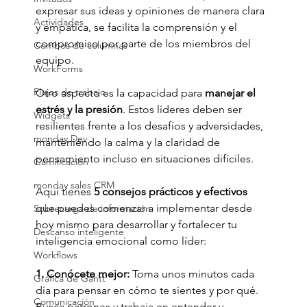
expresar sus ideas y opiniones de manera clara 
Actividades
y empática, se facilita la comprensión y el 
compromiso por parte de los miembros del 
Combos de columnas
equipo.
WorkForms
Flujos de trabajo
Otro aspecto es la capacidad para
 manejar el 
estrés y la presión
. Estos líderes deben ser 
Widgets
resilientes frente a los desafíos y adversidades, 
monday Dev
manteniendo la calma y la claridad de 
pensamiento incluso en situaciones difíciles. 
Gamificación
monday sales CRM
Aquí tienes 
5 consejos prácticos y efectivos 
que puedes comenzar a implementar desde 
Sobrecarga de información
hoy mismo para desarrollar y fortalecer tu 
Descanso inteligente
inteligencia emocional como líder: 
Workflows
1. Conócete mejor:
 Toma unos minutos cada 
Gráfica de Gantt
día para pensar en cómo te sientes y por qué. 
Comunicación
Busca patrones y trabaja en entender y 