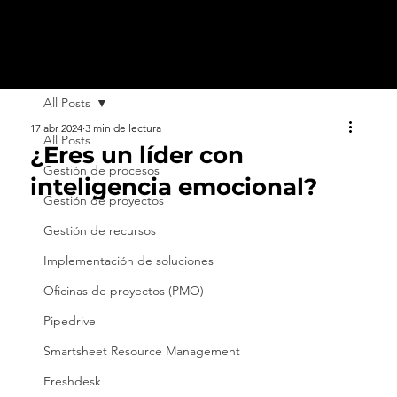
All Posts
17 abr 2024
3 min de lectura
All Posts
¿Eres un líder con
Gestión de procesos
inteligencia emocional?
Gestión de proyectos
Gestión de recursos
Implementación de soluciones
Oficinas de proyectos (PMO)
Pipedrive
Smartsheet Resource Management
Freshdesk