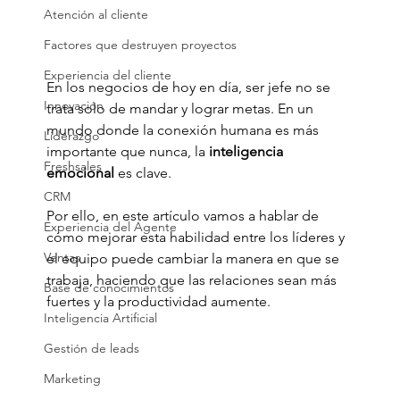
Atención al cliente
Factores que destruyen proyectos
Experiencia del cliente
En los negocios de hoy en día, ser jefe no se 
Innovación
trata solo de mandar y lograr metas. En un 
mundo donde la conexión humana es más 
Liderazgo
importante que nunca, la 
inteligencia 
Freshsales
emocional
 es clave. 
CRM
Por ello, en este artículo vamos a hablar de 
Experiencia del Agente
cómo mejorar esta habilidad entre los líderes y 
Ventas
el equipo puede cambiar la manera en que se 
trabaja, haciendo que las relaciones sean más 
Base de conocimientos
fuertes y la productividad aumente.
Inteligencia Artificial
Gestión de leads
Marketing