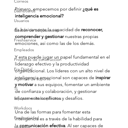
Correos
Primero, empecemos por definir 
¿qué es 
Dashboards
inteligencia emocional? 
Usuarios
Es básicamente la capacidad de
 reconocer, 
Gestión de adquisiciones
comprender y gestionar
 nuestras propias 
Freshservice
emociones, así como las de los demás. 
Empleados
Y esta puede jugar un papel fundamental en el 
Proyectos de construcción
liderazgo efectivo y la productividad 
Era Digital
organizacional. Los líderes con un alto nivel de 
inteligencia emocional son capaces de
 inspirar 
Agentes de soporte
y motivar 
a sus equipos, fomentar un ambiente 
TI
de confianza y colaboración, y gestionar 
eficazmente conflictos y desafíos.
Equipos multidisciplinarios
Workdocs
Una de las formas para fomentar esta 
Productividad
inteligencia es a través de la habilidad para 
la
 comunicación efectiva
. Al ser capaces de 
Invitados