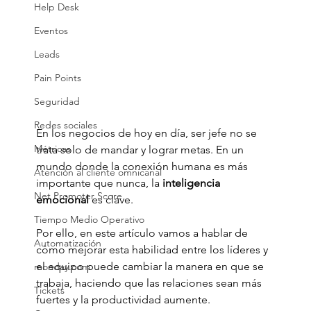
Help Desk
Eventos
Leads
Pain Points
Seguridad
Redes sociales
En los negocios de hoy en día, ser jefe no se 
Métricas
trata solo de mandar y lograr metas. En un 
mundo donde la conexión humana es más 
Atención al cliente omnicanal
importante que nunca, la 
inteligencia 
Net Promoter Score
emocional
 es clave. 
Tiempo Medio Operativo
Por ello, en este artículo vamos a hablar de 
Automatización
cómo mejorar esta habilidad entre los líderes y 
el equipo puede cambiar la manera en que se 
monday.com
trabaja, haciendo que las relaciones sean más 
Tickets
fuertes y la productividad aumente.