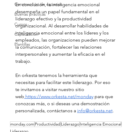
Construcción de espacios
En conclusión, la inteligencia emocional 
desempeña un papel fundamental en el 
Buenas prácticas
liderazgo efectivo y la productividad 
Cursos
organizacional. Al desarrollar habilidades de 
inteligencia emocional entre los líderes y los 
Capacitación
empleados, las organizaciones pueden mejorar 
Plantillas
la comunicación, fortalecer las relaciones 
interpersonales y aumentar la eficacia en el 
trabajo. 
En orkesta tenemos la herramienta que 
necesitas para facilitar este liderazgo. Por eso 
te invitamos a visitar nuestro sitio 
web
 https://www.orkesta.net/monday
 para que 
conozcas más, o si deseas una demostración 
personalizada, contáctanos a 
info@orkesta.net
.  
monday.com
Productividad
Liderazgo
Inteligencia Emocional
Liderazgo