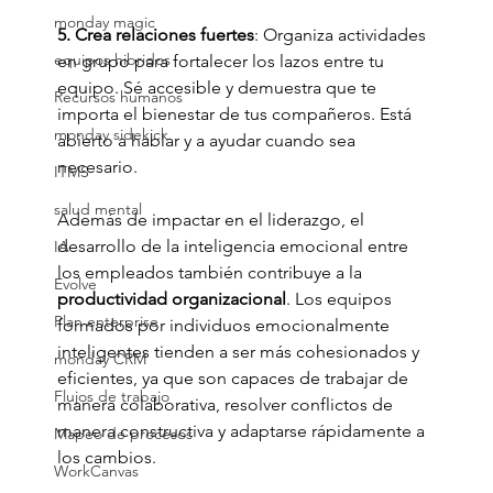
monday magic
5. Crea relaciones fuertes
: Organiza actividades 
equipos hibridos
en grupo para fortalecer los lazos entre tu 
equipo. Sé accesible y demuestra que te 
Recursos humanos
importa el bienestar de tus compañeros. Está 
monday sidekick
abierto a hablar y a ayudar cuando sea 
necesario.
ITMS
salud mental
Además de impactar en el liderazgo, el 
desarrollo de la inteligencia emocional entre 
IA
los empleados también contribuye a la 
Evolve
productividad organizacional
. Los equipos 
Plan enterprise
formados por individuos emocionalmente 
inteligentes tienden a ser más cohesionados y 
monday CRM
eficientes, ya que son capaces de trabajar de 
Flujos de trabajo
manera colaborativa, resolver conflictos de 
manera constructiva y adaptarse rápidamente a 
Mapeo de procesos
los cambios.
WorkCanvas