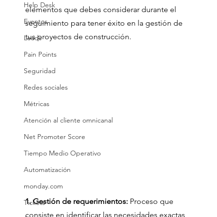
Help Desk
elementos que debes considerar durante el 
Eventos
seguimiento para tener éxito en la gestión de 
tus proyectos de construcción.
Leads
Pain Points
Seguridad
Redes sociales
Métricas
Atención al cliente omnicanal
Net Promoter Score
Tiempo Medio Operativo
Automatización
monday.com
1. Gestión de requerimientos:
 Proceso que 
Tickets
consiste en identificar las necesidades exactas 