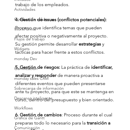
trabajo de los empleados. 
Actividades
Combos de columnas
4. Gestión de issues (conflictos potenciales): 
Proceso que identifica temas que pueden 
WorkForms
afectar positiva o negativamente al proyecto. 
Flujos de trabajo
Su gestión permite desarrollar 
estrategias 
y 
Widgets
tácticas para hacer frente a estos conflictos.
monday Dev
5. Gestión de riesgos:
 La práctica de
 identificar, 
Gamificación
analizar y responder
 de manera proactiva a 
monday sales CRM
diferentes eventos que pueden presentarse 
Sobrecarga de información
ante tu proyecto, para que este se mantenga en 
Descanso inteligente
curso, dentro del presupuesto y bien orientado.
Workflows
6. Gestión de cambios
: Proceso durante el cual 
Gráfica de Gantt
preparas todo lo necesario para la 
transición a 
Comunicación