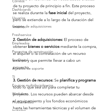
Correos
de tu proyecto de principio a fin. Este proceso 
Dashboards
se realiza durante la 
fase inicial 
del proyecto, 
Usuarios
pero se extiende a lo largo de la duración del 
Gestión de adquisiciones
mismo.
Freshservice
2. Gestión de adquisiciones: 
El proceso de 
Empleados
obtener 
bienes o servicios
 mediante la compra, 
Proyectos de construcción
el alquiler o la contratación de un recurso 
Era Digital
externo y que permite llevar a cabo un 
proyecto.
Agentes de soporte
TI
3. Gestión de recursos: 
Se 
planifica y programa
Equipos multidisciplinarios
todo lo que sea útil para completar tu 
Workdocs
proyecto. Los recursos pueden abarcar desde 
el equipamiento y los fondos económicos 
Productividad
hasta las herramientas técnicas y el volumen de 
Invitados