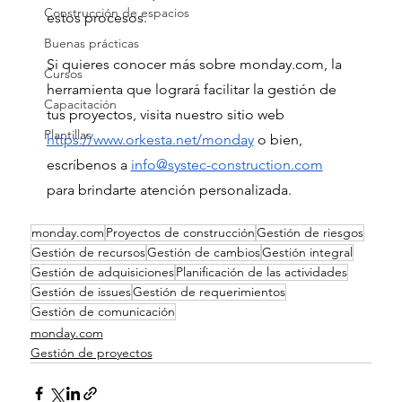
Construcción de espacios
estos procesos. 
Buenas prácticas
Si quieres conocer más sobre monday.com, la 
Cursos
herramienta que logrará facilitar la gestión de 
Capacitación
tus proyectos, visita nuestro sitio web 
Plantillas
https://www.orkesta.net/monday
 o bien, 
escríbenos a 
info@systec-construction.com
para brindarte atención personalizada.
monday.com
Proyectos de construcción
Gestión de riesgos
Gestión de recursos
Gestión de cambios
Gestión integral
Gestión de adquisiciones
Planificación de las actividades
Gestión de issues
Gestión de requerimientos
Gestión de comunicación
monday.com
Gestión de proyectos