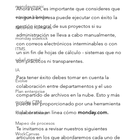
monday magic
Ahora bien, es importante que consideres que 
equipos hibridos
ninguna empresa puede ejecutar con éxito la 
gestión integral de sus proyectos si su 
Recursos humanos
administración se lleva a cabo manualmente, 
monday sidekick
con correos electrónicos interminables o con 
ITMS
un sin fin de hojas de cálculo - sistemas que no 
salud mental
son prácticos ni transparentes.
IA
Para tener éxito debes tomar en cuenta la 
Evolve
colaboración entre departamentos y el uso 
Plan enterprise
compartido de archivos en la nube. Esto y más 
monday CRM
puede ser proporcionado por una herramienta 
colaborativa en línea cómo
 monday.com. 
Flujos de trabajo
Mapeo de procesos
Te invitamos a revisar nuestros siguientes 
WorkCanvas
artículos en los que abordaremos cada uno de 