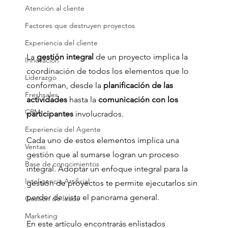
Atención al cliente
Factores que destruyen proyectos
Experiencia del cliente
La 
gestión integral 
de un proyecto implica la 
Innovación
coordinación de todos los elementos que lo 
Liderazgo
conforman, desde la 
planificación de las 
Freshsales
actividades
 hasta la 
comunicación con los 
CRM
participantes
 involucrados. 
Experiencia del Agente
Cada uno de estos elementos implica una 
Ventas
gestión que al sumarse logran un proceso 
Base de conocimientos
integral. Adoptar un enfoque integral para la 
Inteligencia Artificial
gestión de proyectos te permite ejecutarlos sin 
perder de vista el panorama general.
Gestión de leads
Marketing
En este artículo encontrarás enlistados 