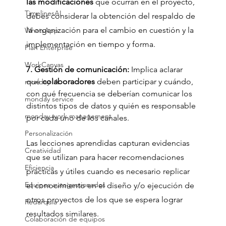
las modificaciones 
que ocurran en el proyecto, 
TimelinesAI
debes considerar la obtención del respaldo de 
la organización para el cambio en cuestión y la 
WhatsApp
implementación en tiempo y forma.
Plan Enterprise
WorkCanvas
7. Gestión de comunicación:
 Implica aclarar 
qué 
colaboradores 
deben participar y cuándo, 
monday IA
con qué frecuencia se deberían comunicar los 
monday service
distintos tipos de datos y quién es responsable 
monday work management
por cada uno de los canales.
Personalización
Las lecciones aprendidas capturan evidencias 
Creatividad
que se utilizan para hacer recomendaciones 
Eficiencia
prácticas y útiles cuando es necesario replicar 
Equipos autogestionados
el conocimiento en el diseño y/o ejecución de 
otros proyectos de los que se espera lograr 
Redarquía
resultados similares.
Colaboración de equipos