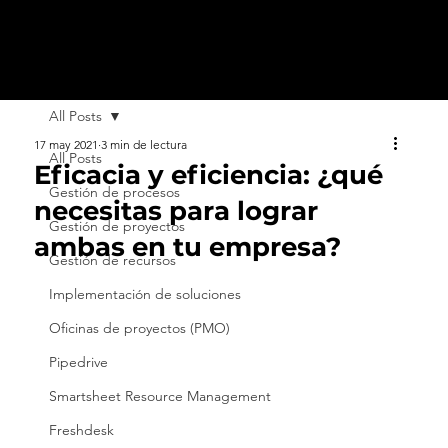
All Posts
17 may 2021
3 min de lectura
All Posts
Eficacia y eficiencia: ¿qué
Gestión de procesos
necesitas para lograr
Gestión de proyectos
ambas en tu empresa?
Gestión de recursos
Implementación de soluciones
Oficinas de proyectos (PMO)
Pipedrive
Smartsheet Resource Management
Freshdesk