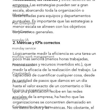
empresa. Las estrategias pueden ser a gran 
TimelinesAI
escala, abarcando toda la organización o 
WhatsApp
desarrolladas para equipos y departamentos 
puntuales. Es importante que las estrategias a 
Plan Enterprise
menor escala se alineen con los objetivos 
WorkCanvas
corporativos generales.
monday IA
2. Métricas y KPIs correctos
monday service
Lógicamente medir la eficiencia es una tarea un 
monday work management
poco más sencilla (menos horas trabajadas, 
menos costos y recursos invertidos etc.), que 
Personalización
medir la eficacia de la realización del trabajo. La 
Creatividad
capacidad de cuantificar cualquier cosa, desde 
la cantidad de pasos que damos en un día 
Eficiencia
hasta el valor exacto de un comentario o like 
Equipos autogestionados
que una publicación recibe en las redes 
sociales de la empresa, ha hecho que las 
Redarquía
organizaciones se concentren demasiado en 
Colaboración de equipos
los datos brutos y las métricas. No obstante, el 