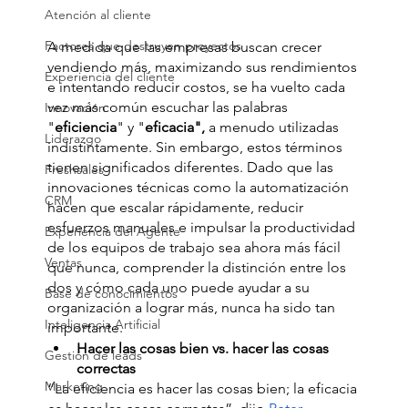
Atención al cliente
Factores que destruyen proyectos
A medida que las empresas buscan crecer 
vendiendo más, maximizando sus rendimientos 
Experiencia del cliente
e intentando reducir costos, se ha vuelto cada 
vez más común escuchar las palabras 
Innovación
"
eficiencia
" y "
eficacia",
 a menudo utilizadas 
Liderazgo
indistintamente. Sin embargo, estos términos 
tienen significados diferentes. Dado que las 
Freshsales
innovaciones técnicas como la automatización 
CRM
hacen que escalar rápidamente, reducir 
esfuerzos manuales e impulsar la productividad 
Experiencia del Agente
de los equipos de trabajo sea ahora más fácil 
Ventas
que nunca, comprender la distinción entre los 
dos y cómo cada uno puede ayudar a su 
Base de conocimientos
organización a lograr más, nunca ha sido tan 
Inteligencia Artificial
importante.
Hacer las cosas bien vs. hacer las cosas 
Gestión de leads
correctas
Marketing
“La eficiencia es hacer las cosas bien; la eficacia 