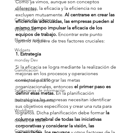
Como ya vimos, aunque son conceptos 
diferentes, la eficacia y la eficiencia no se 
Actividades
excluyen mutuamente.
 Al centrarse en crear las 
Combos de columnas
eficiencias adecuadas, las empresas pueden al 
mismo tiempo impulsar la eficacia de los 
WorkForms
equipos de trabajo.
 Encontrar este punto 
Flujos de trabajo
óptimo requiere de tres factores cruciales:
Widgets
1. Estrategia
monday Dev
Si la eficacia se logra mediante la realización de 
Gamificación
mejoras en los procesos y operaciones 
correctos para lograr las metas 
monday sales CRM
organizacionales, entonces
 el primer paso es 
Sobrecarga de información
definir esas metas.
 En la planificación 
estratégica las empresas necesitan identificar 
Descanso inteligente
sus objetivos específicos y crear una ruta para 
Workflows
lograrlos. Dicha planificación debe formar 
la 
columna vertebral de todas las iniciativas 
Gráfica de Gantt
corporativas y considerar la visión, las 
Comunicación
necesidades, los recursos
 y otros factores de la 