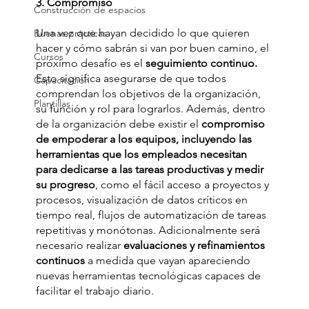
3. Compromiso 
Construcción de espacios
Una vez que hayan decidido lo que quieren 
Buenas prácticas
hacer y cómo sabrán si van por buen camino, el 
Cursos
próximo desafío es el 
seguimiento continuo.
Esto significa asegurarse de que todos 
Capacitación
comprendan los objetivos de la organización, 
Plantillas
su función y rol para lograrlos. Además, dentro 
de la organización debe existir el 
compromiso 
de empoderar a los equipos, incluyendo las 
herramientas que los empleados necesitan 
para dedicarse a las tareas productivas y medir 
su progreso
, como el fácil acceso a proyectos y 
procesos, visualización de datos críticos en 
tiempo real, flujos de automatización de tareas 
repetitivas y monótonas. Adicionalmente será 
necesario realizar 
evaluaciones y refinamientos 
continuos
 a medida que vayan apareciendo 
nuevas herramientas tecnológicas capaces de 
facilitar el trabajo diario. 