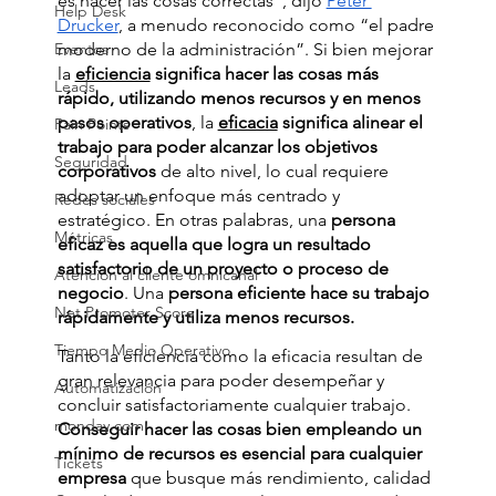
es hacer las cosas correctas”, dijo 
Peter 
Help Desk
Drucker
, a menudo reconocido como “el padre 
moderno de la administración”. Si bien mejorar 
Eventos
la 
eficiencia
 significa hacer las cosas más 
Leads
rápido, utilizando menos recursos y en menos 
pasos operativos
, la 
eficacia
 significa alinear el 
Pain Points
trabajo para poder alcanzar los objetivos 
Seguridad
corporativos 
de alto nivel, lo cual requiere 
adoptar un enfoque más centrado y 
Redes sociales
estratégico. En otras palabras, una
 persona 
Métricas
eficaz es aquella que logra un resultado 
satisfactorio de un proyecto o proceso de 
Atención al cliente omnicanal
negocio
. Una 
persona eficiente hace su trabajo 
Net Promoter Score
rápidamente y utiliza menos recursos. 
Tiempo Medio Operativo
Tanto la eficiencia como la eficacia resultan de 
gran relevancia para poder desempeñar y 
Automatización
concluir satisfactoriamente cualquier trabajo.
monday.com
Conseguir hacer las cosas bien empleando un 
mínimo de recursos es esencial para cualquier 
Tickets
empresa 
que busque más rendimiento, calidad 