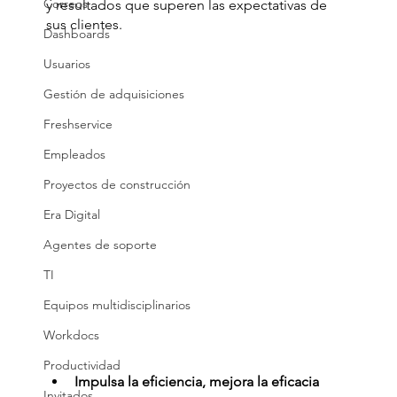
Correos
y resultados que superen las expectativas de 
sus clientes. 
Dashboards
Usuarios
Gestión de adquisiciones
Freshservice
Empleados
Proyectos de construcción
Era Digital
Agentes de soporte
TI
Equipos multidisciplinarios
Workdocs
Productividad
Impulsa la eficiencia, mejora la eficacia
Invitados