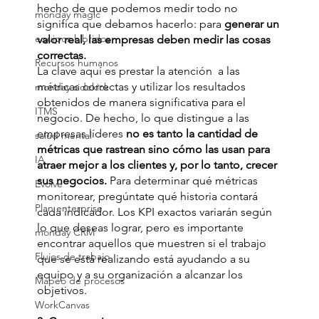
hecho de que podemos medir todo no 
monday magic
significa que debamos hacerlo: para 
generar un 
equipos hibridos
valor real, las empresas deben medir las cosas 
correctas.
Recursos humanos
La clave aquí es prestar la atención  a las 
métricas correctas y utilizar los resultados 
monday sidekick
obtenidos de manera significativa para el 
ITMS
negocio. De hecho, lo que distingue a las 
empresas líderes
 no es tanto la cantidad de 
salud mental
métricas que rastrean sino cómo las usan para 
IA
atraer mejor a los clientes y, por lo tanto, crecer 
sus negocios. 
Para determinar qué métricas 
Evolve
monitorear, pregúntate qué historia contará 
Plan enterprise
cada indicador. Los KPI exactos variarán según 
lo que deseas lograr, pero es importante 
monday CRM
encontrar aquellos que muestren si el trabajo 
Flujos de trabajo
que se está realizando está ayudando a su 
equipo y a su organización a alcanzar los 
Mapeo de procesos
objetivos.
WorkCanvas