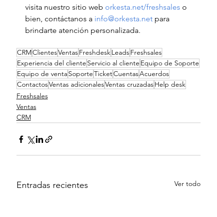
visita nuestro sitio web
orkesta.net/freshsales
 o 
bien, contáctanos a 
info@orkesta.net
 para 
brindarte atención personalizada.
CRM
Clientes
Ventas
Freshdesk
Leads
Freshsales
Experiencia del cliente
Servicio al cliente
Equipo de Soporte
Equipo de venta
Soporte
Ticket
Cuentas
Acuerdos
Contactos
Ventas adicionales
Ventas cruzadas
Help desk
Freshsales
Ventas
CRM
Ver todo
Entradas recientes