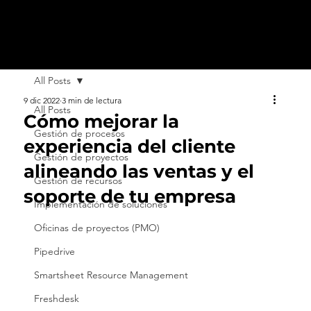
All Posts
9 dic 2022
3 min de lectura
All Posts
Cómo mejorar la
Gestión de procesos
experiencia del cliente
Gestión de proyectos
alineando las ventas y el
Gestión de recursos
soporte de tu empresa
Implementación de soluciones
Oficinas de proyectos (PMO)
Pipedrive
Smartsheet Resource Management
Freshdesk