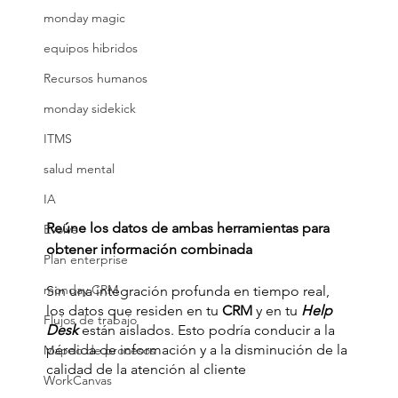
monday magic
equipos hibridos
Recursos humanos
monday sidekick
ITMS
salud mental
IA
Reúne los datos de ambas herramientas para 
Evolve
obtener información combinada
Plan enterprise
monday CRM
Sin una integración profunda en tiempo real, 
los datos que residen en tu
 CRM
 y en tu 
Help 
Flujos de trabajo
Desk
 están aislados. Esto podría conducir a la 
pérdida de información y a la disminución de la 
Mapeo de procesos
calidad de la atención al cliente
WorkCanvas