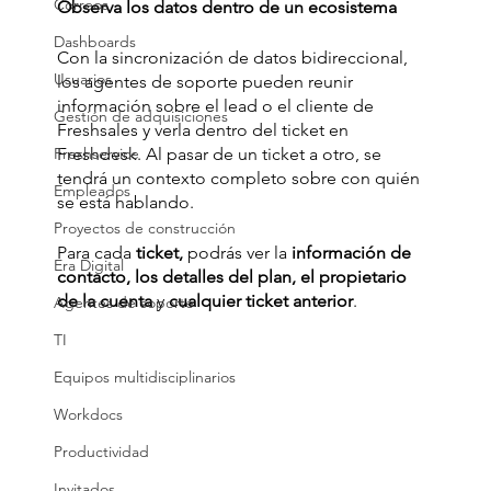
Correos
Observa los datos dentro de un ecosistema
Dashboards
Con la sincronización de datos bidireccional, 
Usuarios
los agentes de soporte pueden reunir 
información sobre el lead o el cliente de 
Gestión de adquisiciones
Freshsales y verla dentro del ticket en 
Freshservice
Freshdesk. Al pasar de un ticket a otro, se 
tendrá un contexto completo sobre con quién 
Empleados
se está hablando. 
Proyectos de construcción
Para cada 
ticket,
 podrás ver la
 información de 
Era Digital
contacto, los detalles del plan, el propietario 
de la cuenta
 y 
cualquier ticket anterior
.
Agentes de soporte
TI
Equipos multidisciplinarios
Workdocs
Productividad
Invitados