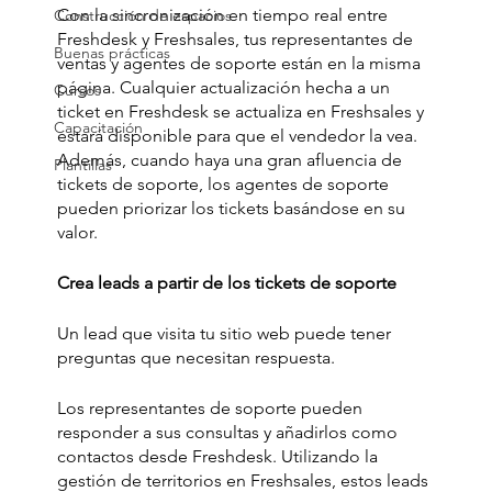
Con la sincronización en tiempo real entre 
Construcción de espacios
Freshdesk y Freshsales, tus representantes de 
Buenas prácticas
ventas y agentes de soporte están en la misma 
página. Cualquier actualización hecha a un 
Cursos
ticket en Freshdesk se actualiza en Freshsales y 
Capacitación
estará disponible para que el vendedor la vea. 
Además, cuando haya una gran afluencia de 
Plantillas
tickets de soporte, los agentes de soporte 
pueden priorizar los tickets basándose en su 
valor.
Crea leads a partir de los tickets de soporte
Un lead que visita tu sitio web puede tener 
preguntas que necesitan respuesta. 
Los representantes de soporte pueden 
responder a sus consultas y añadirlos como 
contactos desde Freshdesk. Utilizando la 
gestión de territorios en Freshsales, estos leads 