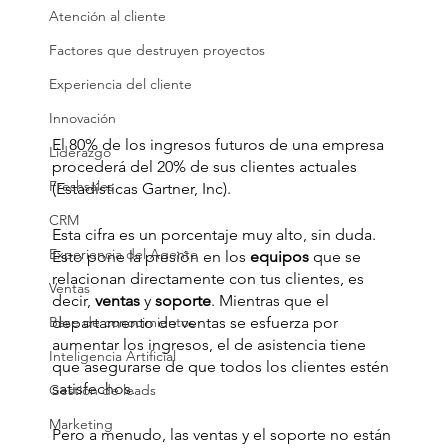
Atención al cliente
Factores que destruyen proyectos
Experiencia del cliente
Innovación
El 80% de los ingresos futuros de una empresa 
Liderazgo
procederá del 20% de sus clientes actuales 
Freshsales
(Estadísticas Gartner, Inc).
CRM
Esta cifra es un porcentaje muy alto, sin duda. 
Experiencia del Agente
Esto pone la presión en los
 equipos 
que se 
relacionan directamente con tus clientes, es 
Ventas
decir, 
ventas
 y 
soporte
. Mientras que el 
Base de conocimientos
departamento de ventas se esfuerza por 
aumentar los ingresos, el de asistencia tiene 
Inteligencia Artificial
que asegurarse de que todos los clientes estén 
satisfechos.
Gestión de leads
Marketing
Pero a menudo, las ventas y el soporte no están 