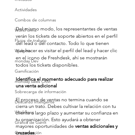
Actividades
Combos de columnas
Del mismo modo, los representantes de ventas 
WorkForms
verán los tickets de soporte abiertos en el perfil 
Flujos de trabajo
del lead o del contacto. Todo lo que tienen 
que hacer es visitar el perfil del lead y hacer clic 
Widgets
en el icono de Freshdesk, ahí se mostrarán 
monday Dev
todos los tickets disponibles.
Gamificación
Identifica el momento adecuado para realizar 
monday sales CRM
una venta adicional
Sobrecarga de información
El proceso de ventas no termina cuando se 
Descanso inteligente
cierra un trato. Debes cultivar la relación con tu 
Workflows
cliente a largo plazo y aumentar su confianza en 
tu organización. Esto ayudará a obtener 
Gráfica de Gantt
mayores oportunidades de 
ventas adicionales y 
cruzadas.
Comunicación