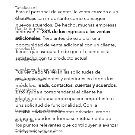
TimelinesAI
Para el personal de ventas, la venta cruzada a un 
cliente es tan importante como conseguir 
WhatsApp
nuevos acuerdos. De hecho, muchas empresas 
Plan Enterprise
atribuyen el 
28% de los ingresos a las ventas 
adicionales
. Pero antes de explorar una 
WorkCanvas
oportunidad de venta adicional con un cliente, 
monday IA
tienes que asegurarte de que el cliente está 
satisfecho con tu producto actual.
monday service
monday work management
Tus vendedores verán las solicitudes de 
asistencia existentes y anteriores en todos los 
Personalización
módulos:
 leads, contactos, cuentas y acuerdos
. 
Creatividad
Esto ayuda a comprender si el cliente ha 
planteado alguna preocupación importante o 
Eficiencia
una solicitud de funcionalidad. Con la 
Equipos autogestionados
posibilidad de añadir notas privadas, ambos 
equipos pueden informarse mutuamente de 
Redarquía
los puntos relevantes que contribuyen a avanzar 
Colaboración de equipos
en la conversación.