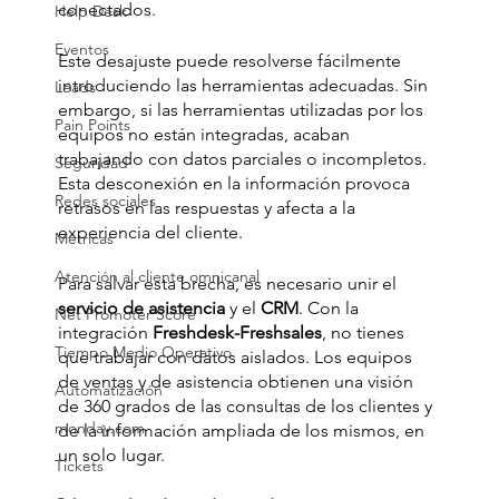
conectados. 
Help Desk
Eventos
Este desajuste puede resolverse fácilmente 
introduciendo las herramientas adecuadas. Sin 
Leads
embargo, si las herramientas utilizadas por los 
Pain Points
equipos no están integradas, acaban 
trabajando con datos parciales o incompletos. 
Seguridad
Esta desconexión en la información provoca 
Redes sociales
retrasos en las respuestas y afecta a la 
experiencia del cliente.
Métricas
Atención al cliente omnicanal
Para salvar esta brecha, es necesario unir el 
servicio de asistencia
 y el 
CRM
. Con la 
Net Promoter Score
integración 
Freshdesk-Freshsales
, no tienes 
Tiempo Medio Operativo
que trabajar con datos aislados. Los equipos 
de ventas y de asistencia obtienen una visión 
Automatización
de 360 grados de las consultas de los clientes y 
monday.com
de la información ampliada de los mismos, en 
un solo lugar.
Tickets