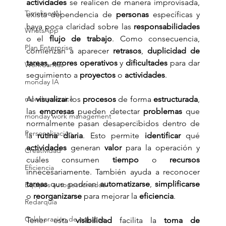
actividades
 se realicen de manera improvisada, 
TimelinesAI
exista dependencia de 
personas
 específicas y 
haya poca claridad sobre las 
responsabilidades
WhatsApp
o el 
flujo de trabajo
. Como consecuencia, 
Plan Enterprise
comienzan a aparecer 
retrasos
, 
duplicidad de 
tareas
, 
errores operativos
 y 
dificultades
 para dar 
WorkCanvas
seguimiento a 
proyectos
 o 
actividades
.
monday IA
monday service
Al 
visualizar
 los 
procesos
 de forma 
estructurada
, 
las 
empresas
 pueden detectar 
problemas
 que 
monday work management
normalmente pasan desapercibidos dentro de 
Personalización
la 
rutina diaria
. Esto permite 
identificar
 qué 
actividades
 generan 
valor
 para la operación y 
Creatividad
cuáles consumen 
tiempo
 o 
recursos
Eficiencia
innecesariamente. También ayuda a reconocer 
tareas
 que podrían 
automatizarse
, 
simplificarse
Equipos autogestionados
o 
reorganizarse
 para mejorar la 
eficiencia
.
Redarquía
Colaboración de equipos
Tener esta 
visibilidad
 facilita la 
toma de 