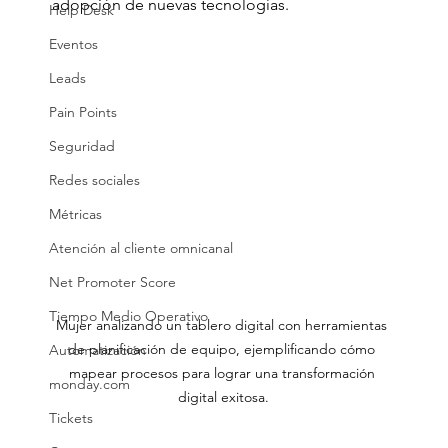
adopción de nuevas tecnologías.
Help Desk
Eventos
Leads
Pain Points
Seguridad
Redes sociales
Métricas
Atención al cliente omnicanal
Net Promoter Score
Tiempo Medio Operativo
Mujer analizando un tablero digital con herramientas 
de planificación de equipo, ejemplificando cómo 
Automatización
mapear procesos para lograr una transformación 
monday.com
digital exitosa.
Tickets