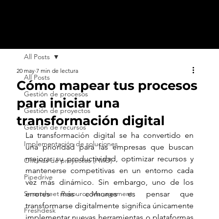
All Posts
20 may
7 min de lectura
All Posts
Cómo mapear tus procesos
Gestión de procesos
para iniciar una
Gestión de proyectos
transformación digital
Gestión de recursos
La transformación digital se ha convertido en 
Implementación de soluciones
una prioridad para las empresas que buscan 
mejorar su productividad, optimizar recursos y 
Oficinas de proyectos (PMO)
mantenerse competitivas en un entorno cada 
Pipedrive
vez más dinámico. Sin embargo, uno de los 
Smartsheet Resource Management
errores más comunes es pensar que 
transformarse digitalmente significa únicamente 
Freshdesk
implementar nuevas herramientas o plataformas 