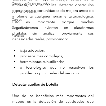
Construcción de espacios
empresa, lo que facilita detectar obstáculos 
operativos y oportunidades de mejora antes de 
Buenas prácticas
implementar cualquier herramienta tecnológica. 
Cursos
Esto es importante porque muchas 
Capacitación
organizaciones invierten en plataformas 
digitales sin analizar previamente sus 
Plantillas
necesidades reales, provocando:
baja adopción,
procesos más complejos,
herramientas subutilizadas,
o tecnologías que no resuelven los 
problemas principales del negocio.
Detectar cuellos de botella
Uno de los beneficios más importantes del 
mapeo es la detección de actividades que 