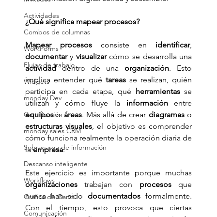
Actividades
¿Qué significa mapear procesos?
Combos de columnas
Mapear procesos
 consiste en 
identificar
, 
WorkForms
documentar
 y 
visualizar
 cómo se desarrolla una 
Flujos de trabajo
actividad
 dentro de una 
organización
. Esto 
implica entender qué 
tareas
 se realizan, quién 
Widgets
participa en cada etapa, qué 
herramientas
 se 
monday Dev
utilizan y cómo fluye la 
información
 entre 
Gamificación
equipos
 o 
áreas
. Más allá de crear 
diagramas
 o 
estructuras visuales
, el objetivo es comprender 
monday sales CRM
cómo funciona realmente la operación diaria de 
Sobrecarga de información
la 
empresa
.
Descanso inteligente
Este ejercicio es importante porque muchas 
Workflows
organizaciones
 trabajan con 
procesos
 que 
nunca han sido 
documentados
 formalmente. 
Gráfica de Gantt
Con el tiempo, esto provoca que ciertas 
Comunicación