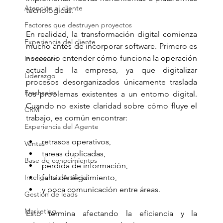
Atención al cliente
tecnológicas.
Factores que destruyen proyectos
En realidad, la transformación digital comienza 
Experiencia del cliente
mucho antes de incorporar software. Primero es 
necesario entender cómo funciona la operación 
Innovación
actual de la empresa, ya que digitalizar 
Liderazgo
procesos desorganizados únicamente traslada 
Freshsales
los problemas existentes a un entorno digital. 
Cuando no existe claridad sobre cómo fluye el 
CRM
trabajo, es común encontrar:
Experiencia del Agente
retrasos operativos,
Ventas
tareas duplicadas,
Base de conocimientos
pérdida de información,
Inteligencia Artificial
falta de seguimiento,
y poca comunicación entre áreas.
Gestión de leads
Marketing
Esto termina afectando la eficiencia y la 