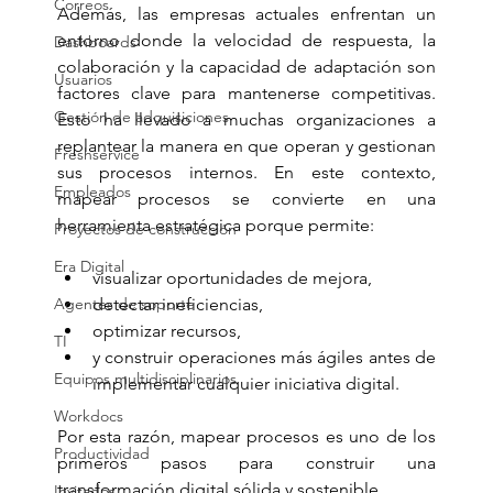
Correos
Además, las empresas actuales enfrentan un 
entorno donde la velocidad de respuesta, la 
Dashboards
colaboración y la capacidad de adaptación son 
Usuarios
factores clave para mantenerse competitivas. 
Gestión de adquisiciones
Esto ha llevado a muchas organizaciones a 
replantear la manera en que operan y gestionan 
Freshservice
sus procesos internos. En este contexto, 
Empleados
mapear procesos se convierte en una 
herramienta estratégica porque permite:
Proyectos de construcción
Era Digital
visualizar oportunidades de mejora,
Agentes de soporte
detectar ineficiencias,
optimizar recursos,
TI
y construir operaciones más ágiles antes de 
Equipos multidisciplinarios
implementar cualquier iniciativa digital.
Workdocs
Por esta razón, mapear procesos es uno de los 
Productividad
primeros pasos para construir una 
transformación digital sólida y sostenible.
Invitados