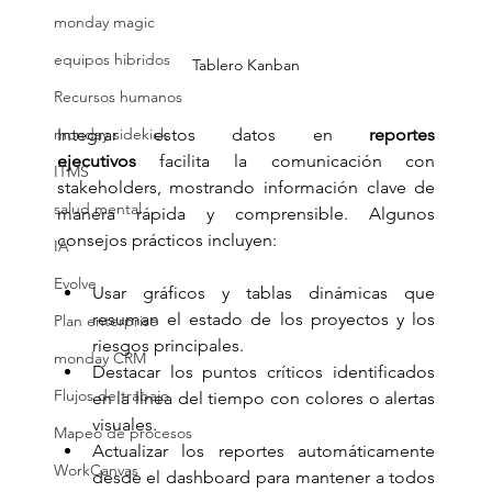
monday magic
equipos hibridos
Tablero Kanban
Recursos humanos
monday sidekick
Integrar estos datos en 
reportes 
ejecutivos
 facilita la comunicación con 
ITMS
stakeholders, mostrando información clave de 
salud mental
manera rápida y comprensible. Algunos 
consejos prácticos incluyen:
IA
Evolve
Usar gráficos y tablas dinámicas que 
resuman el estado de los proyectos y los 
Plan enterprise
riesgos principales.
monday CRM
Destacar los puntos críticos identificados 
Flujos de trabajo
en la línea del tiempo con colores o alertas 
visuales.
Mapeo de procesos
Actualizar los reportes automáticamente 
WorkCanvas
desde el dashboard para mantener a todos 