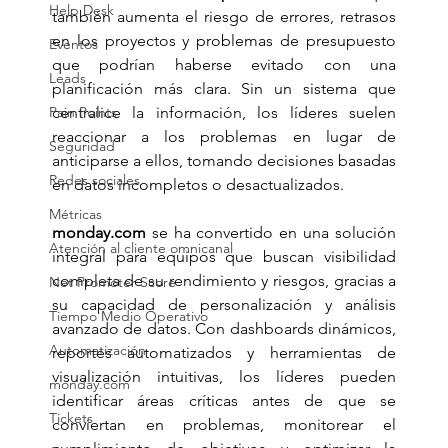
Help Desk
también aumenta el riesgo de errores, retrasos 
en los proyectos y problemas de presupuesto 
Eventos
que podrían haberse evitado con una 
Leads
planificación más clara. Sin un sistema que 
Pain Points
centralice la información, los líderes suelen 
reaccionar a los problemas en lugar de 
Seguridad
anticiparse a ellos, tomando decisiones basadas 
Redes sociales
en datos incompletos o desactualizados.
Métricas
monday.com
 se ha convertido en una solución 
Atención al cliente omnicanal
integral para equipos que buscan visibilidad 
completa de su rendimiento y riesgos, gracias a 
Net Promoter Score
su capacidad de personalización y análisis 
Tiempo Medio Operativo
avanzado de datos. Con dashboards dinámicos, 
Automatización
reportes automatizados y herramientas de 
visualización intuitivas, los líderes pueden 
monday.com
identificar áreas críticas antes de que se 
Tickets
conviertan en problemas, monitorear el 