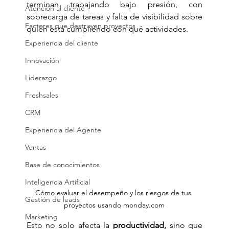
terminan trabajando bajo presión, con 
Atención al cliente
sobrecarga de tareas y falta de visibilidad sobre 
Factores que destruyen proyectos
quién está cumpliendo con qué actividades.  
Experiencia del cliente
Innovación
Liderazgo
Freshsales
CRM
Experiencia del Agente
Ventas
Base de conocimientos
Inteligencia Artificial
Cómo evaluar el desempeño y los riesgos de tus 
Gestión de leads
proyectos usando monday.com
Marketing
Esto no solo afecta la 
productividad,
 sino que 