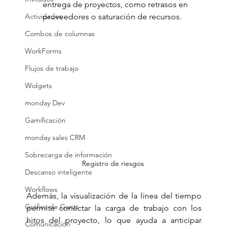
entrega de proyectos, como retrasos en 
Actividades
proveedores o saturación de recursos.
Combos de columnas
WorkForms
Flujos de trabajo
Widgets
monday Dev
Gamificación
monday sales CRM
Sobrecarga de información
Registro de riesgos 
Descanso inteligente
Workflows
Además, la visualización de la línea del tiempo 
Gráfica de Gantt
permite conectar la carga de trabajo con los 
hitos del proyecto, lo que ayuda a anticipar 
Comunicación