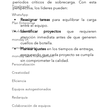
períodos críticos de sobrecarga. Con esta 
TimelinesAI
perspectiva, los líderes pueden:
WhatsApp
Reasignar tareas
 para equilibrar la carga 
Plan Enterprise
entre el equipo.
WorkCanvas
Identificar proyectos
 que requieren 
atención inmediata antes de que generen 
monday IA
cuellos de botella.
monday service
Planear ajustes
 en los tiempos de entrega, 
asegurando que cada proyecto se cumpla 
monday work management
sin comprometer la calidad.
Personalización
Creatividad
Eficiencia
Equipos autogestionados
Redarquía
Colaboración de equipos