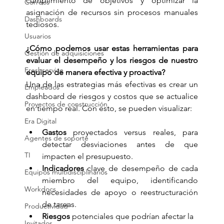
cumplimiento de objetivos y optimizar la 
Correos
asignación de recursos sin procesos manuales 
Dashboards
tediosos. 
Usuarios
¿Cómo podemos usar estas herramientas para 
Gestión de adquisiciones
evaluar el desempeño y los riesgos de nuestro 
Freshservice
equipo de manera efectiva y proactiva?
Una de las estrategias más efectivas es crear un 
Empleados
dashboard de riesgos y costos que se actualice 
Proyectos de construcción
en tiempo real. Con esto, se pueden visualizar:
Era Digital
Gastos
 proyectados versus reales, para 
Agentes de soporte
detectar desviaciones antes de que 
TI
impacten el presupuesto.
Indicadores
 clave de desempeño de cada 
Equipos multidisciplinarios
miembro del equipo, identificando 
Workdocs
necesidades de apoyo o reestructuración 
de tareas.
Productividad
Riesgos
 potenciales que podrían afectar la 
Invitados