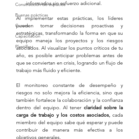
informados sin esfuerzo adicional.
Construcción de espacios
Buenas prácticas
Al implementar estas prácticas, los líderes 
Cursos
pueden tomar decisiones proactivas y 
estratégicas, transformando la forma en que su 
Capacitación
equipo maneja los proyectos y los riesgos 
Plantillas
asociados. Al visualizar los puntos críticos de tu 
año, es posible anticipar problemas antes de 
que se conviertan en crisis, logrando un flujo de 
trabajo más fluido y eficiente.
El monitoreo constante de desempeño y 
riesgos no solo mejora la eficiencia, sino que 
también fortalece la colaboración y la confianza 
dentro del equipo. Al tener 
claridad sobre la 
carga de trabajo y los costos asociados,
 cada 
miembro del equipo sabe qué esperar y puede 
contribuir de manera más efectiva a los 
objetivos generales.