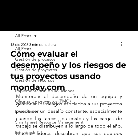
All Posts
15 dic 2025
3 min de lectura
All Posts
Cómo evaluar el
Gestión de procesos
desempeño y los riesgos de
Gestión de proyectos
tus proyectos usando
Gestión de recursos
monday.com
Implementación de soluciones
Monitorear el desempeño de un equipo y 
Oficinas de proyectos (PMO)
gestionar los riesgos asociados a sus proyectos 
puede ser un desafío constante, especialmente 
Pipedrive
cuando las tareas, los costos y las cargas de 
Smartsheet Resource Management
trabajo se distribuyen a lo largo de todo el año. 
Freshdesk
Muchos líderes descubren que sus equipos 