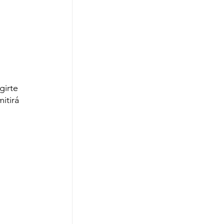
girte 
itirá 