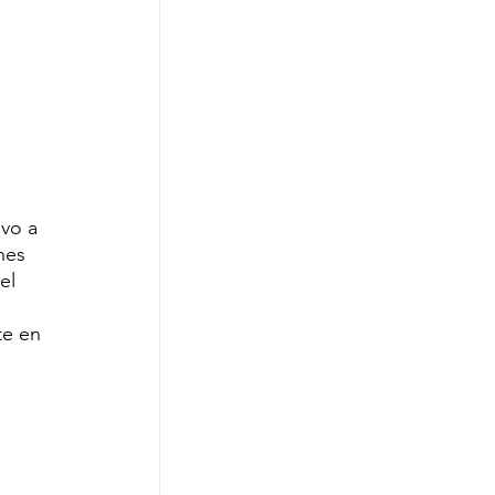
vo a 
nes 
el 
 
te en 