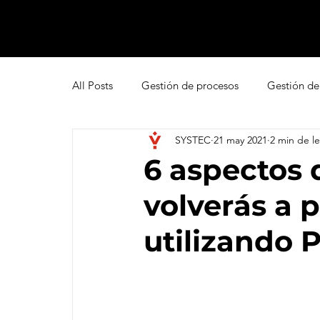
All Posts
Gestión de procesos
Gestión de
SYSTEC
21 may 2021
2 min de le
Pipedrive
Smartsheet Resource Manage
6 aspectos 
volverás a p
Innovación
Liderazgo
Freshsales
utilizando 
Gestión de leads
Marketing
Help D
Atención al cliente omnicanal
Net Promo