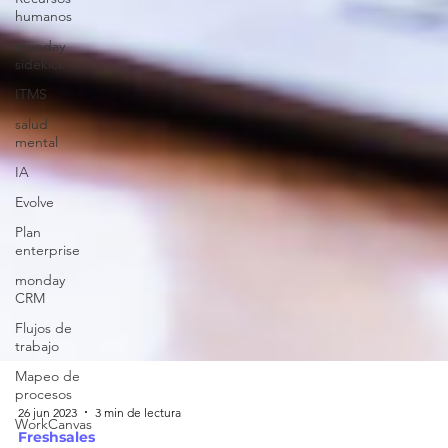
humanos
monday
sidekick
ITMS
salud
mental
IA
Evolve
Plan
enterprise
monday
CRM
Flujos de
trabajo
Mapeo de
procesos
WorkCanvas
26 jun 2023
3 min de lectura