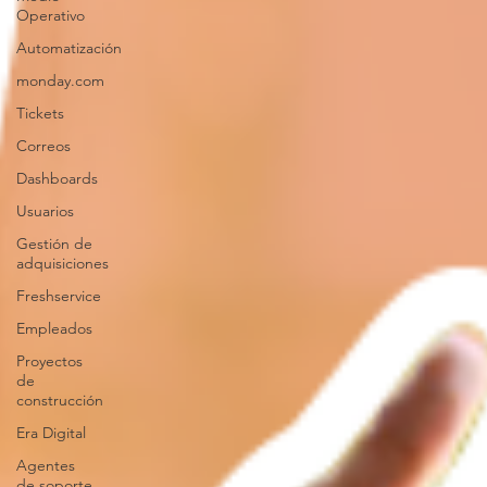
Operativo
Automatización
monday.com
Tickets
Correos
Dashboards
Usuarios
Gestión de
adquisiciones
Freshservice
Empleados
Proyectos
de
construcción
Era Digital
Agentes
de soporte