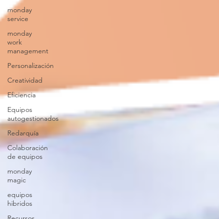
monday
service
monday
work
management
Personalización
Creatividad
Eficiencia
Equipos
autogestionados
Redarquía
Colaboración
de equipos
monday
magic
equipos
hibridos
Recursos