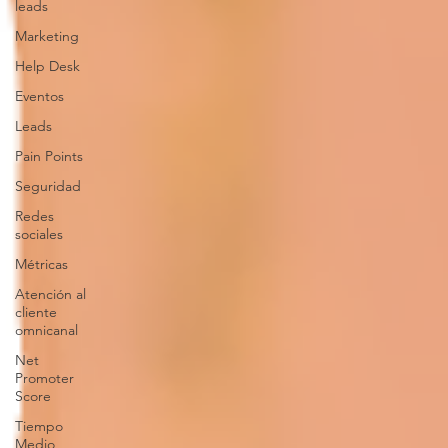
leads
Marketing
Help Desk
Eventos
Leads
Pain Points
Seguridad
Redes
sociales
Métricas
Atención al
cliente
omnicanal
Net
Promoter
Score
Tiempo
Medio