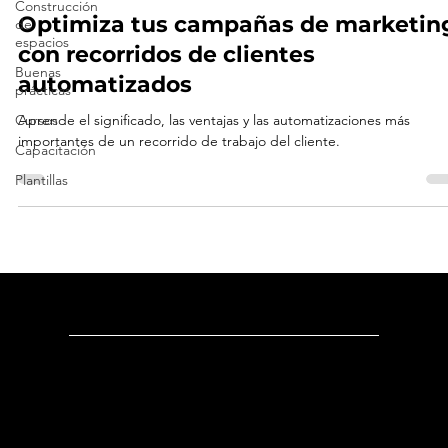
Construcción
Freshsales
de
espacios
Optimiza tus campañas de marketin
Buenas
con recorridos de clientes
prácticas
automatizados
Cursos
Capacitación
Aprende el significado, las ventajas y las automatizaciones más
importantes de un recorrido de trabajo del cliente.
Plantillas
Dirección