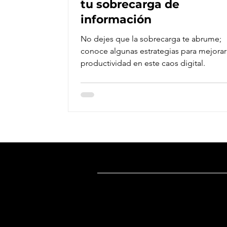
tu sobrecarga de
información
No dejes que la sobrecarga te abrume;
conoce algunas estrategias para mejorar
productividad en este caos digital.
Dirección
Oficina México
:
Ricardo Castro 54-8, Col. Guadalupe 