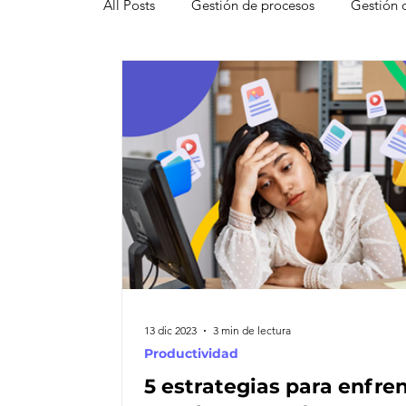
All Posts
Gestión de procesos
Gestión 
Pipedrive
Smartsheet Resource Mana
Innovación
Liderazgo
Freshsales
Gestión de leads
Marketing
Help
Atención al cliente omnicanal
Net Pro
13 dic 2023
3 min de lectura
Productividad
5 estrategias para enfre