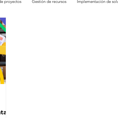
de proyectos
Gestión de recursos
Implementación de sol
gement
Freshdesk
Atención al cliente
Factores que d
CRM
Experiencia del Agente
Ventas
Base de c
 Desk
Eventos
Leads
Pain Points
Seguridad
moter Score
ntar