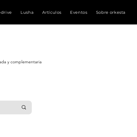
edrive
Lusha
Artículos
Eventos
Sobre orkesta
nada y complementaria