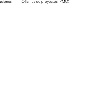
uciones
Oficinas de proyectos (PMO)
estruyen proyectos
Experiencia del cliente
onocimientos
Inteligencia Artificial
Redes sociales
Métricas