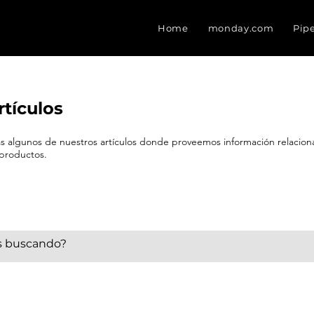
Home
monday.com
Pip
rtículos
eas algunos de nuestros artículos donde proveemos información relacio
 productos.