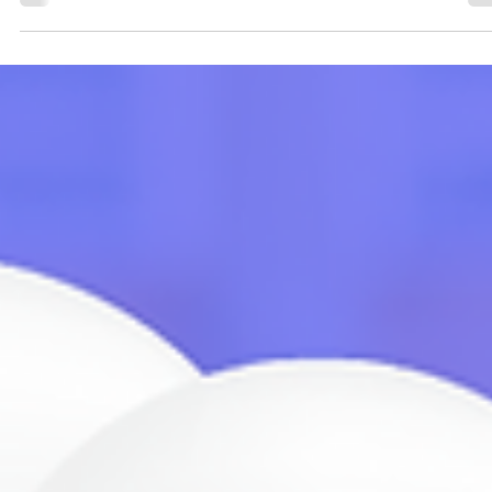
10 jul 2023
3 min de lectura
monday.com
Gestiona los cambios de tu proyecto
de construcción utilizando flujos de
trabajo en monday.com
Hacer cambios en un proyecto implica riesgos, ¿ya cuentas con una
solución que registre automáticamente los pasos para aprobar los
cambios?