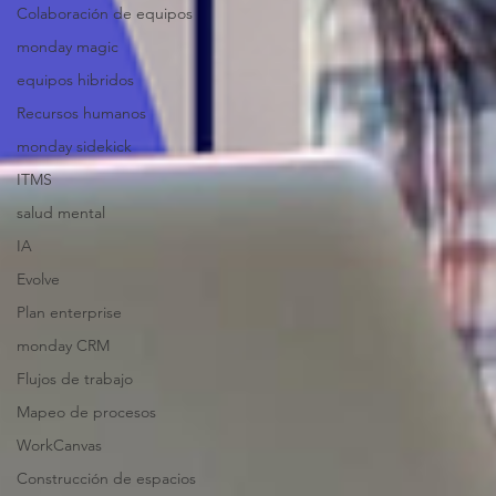
Colaboración de equipos
monday magic
equipos hibridos
Recursos humanos
monday sidekick
ITMS
salud mental
IA
Evolve
Plan enterprise
monday CRM
Flujos de trabajo
Mapeo de procesos
WorkCanvas
Construcción de espacios