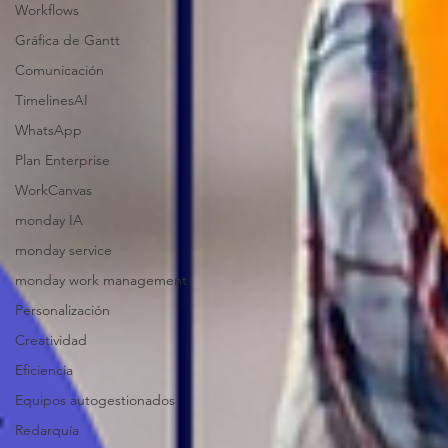
Workflows
Gráfica de Gantt
Comunicación
TimelinesAI
WhatsApp
Plan Enterprise
WorkCanvas
monday IA
monday service
monday work management
Personalización
Creatividad
Eficiencia
Equipos autogestionados
Redarquía