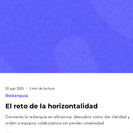
20 ago 2025
3 min de lectura
Redarquía
El reto de la horizontalidad
Convierte la redarquía en eficiencia: descubre cómo dar claridad y