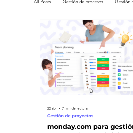
All Posts
Gestión de procesos
Gestión 
Pipedrive
Smartsheet Resource Mana
Innovación
Liderazgo
Freshsales
Gestión de leads
Marketing
Help
Atención al cliente omnicanal
Net Pro
22 abr
7 min de lectura
Gestión de proyectos
monday.com para gestió