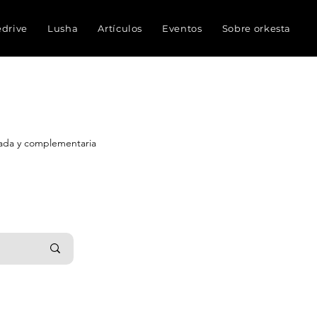
edrive
Lusha
Artículos
Eventos
Sobre orkesta
nada y complementaria