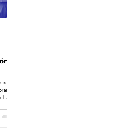
ión
s es
rar la
el
s por