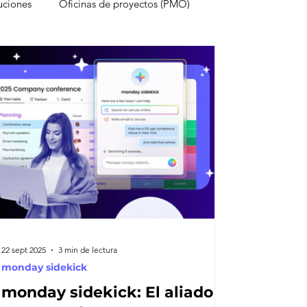
uciones
Oficinas de proyectos (PMO)
estruyen proyectos
Experiencia del cliente
onocimientos
Inteligencia Artificial
Redes sociales
Métricas
22 sept 2025
3 min de lectura
monday sidekick
monday sidekick: El aliado