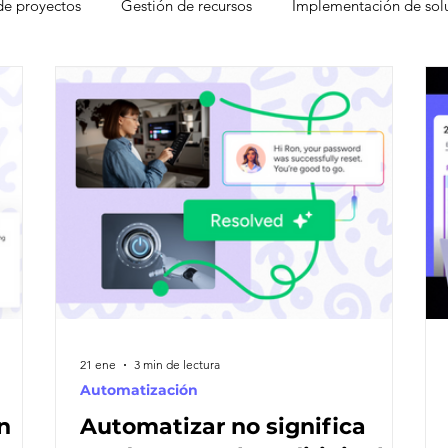
de proyectos
Gestión de recursos
Implementación de sol
gement
Freshdesk
Atención al cliente
Factores que d
CRM
Experiencia del Agente
Ventas
Base de c
 Desk
Eventos
Leads
Pain Points
Seguridad
moter Score
21 ene
3 min de lectura
Automatización
n
Automatizar no significa