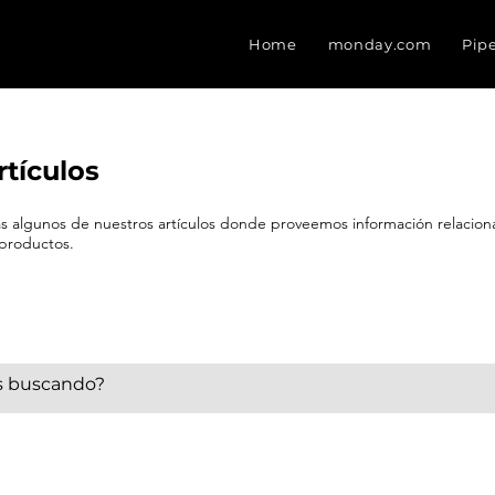
Home
monday.com
Pip
rtículos
eas algunos de nuestros artículos donde proveemos información relacio
 productos.